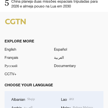
5
China planeja duas missões espaciais tripuladas para
2026 e almeja pouso na Lua em 2030
EXPLORE MORE
English
Español
Français
العربية
Русский
Documentary
CCTV+
CHOOSE YOUR LANGUAGE
Shqip
ລາວ
Albanian
Lao
العربية
Bahasa Melayu
Arabic
Malay