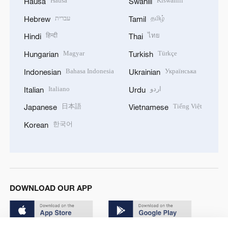
Hausa
Kiswahili
Hausa
Swahili
עברית
தமிழ்
Hebrew
Tamil
हिन्दी
ไทย
Hindi
Thai
Magyar
Türkçe
Hungarian
Turkish
Bahasa Indonesia
Українська
Indonesian
Ukrainian
Italiano
اردو
Italian
Urdu
日本語
Tiếng Việt
Japanese
Vietnamese
한국어
Korean
DOWNLOAD OUR APP