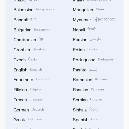
Беларуская
Монгол
Belarusian
Mongolian
বাংলা
မြန်မာဘာသာ
Bengali
Myanmar
Български
नेपाली
Bulgarian
Nepali
ខ្មែរ
فارسی
Cambodian
Persian
Hrvatski
Polski
Croatian
Polish
Český
Português
Czech
Portuguese
English
پښتو
English
Pashto
Esperanto
Română
Esperanto
Romanian
Filipino
Русский
Filipino
Russian
Français
Српски
French
Serbian
Deutsch
සිංහල
German
Sinhala
Ελληνικά
Español
Greek
Spanish