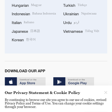
Magyar
Türkçe
Hungarian
Turkish
Bahasa Indonesia
Українська
Indonesian
Ukrainian
Italiano
اردو
Italian
Urdu
日本語
Tiếng Việt
Japanese
Vietnamese
한국어
Korean
DOWNLOAD OUR APP
Our Privacy Statement & Cookie Policy
By continuing to browse our site you agree to our use of cookies, revised
Privacy Policy and Terms of Use. You can change your cookie settings
through your browser.
© China Radio International.CRI. All Rights Reserved. 16A