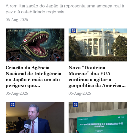
A remilitarização do Japão já representa uma ameaça real à
paz e à estabilidade regionais
06-Aug-2026
Criação da Agência
Nova “Doutrina
Nacional de Inteligência
Monroe” dos EUA
no Japão é mais um ato
continua a agitar a
perigoso que
geopolítica da América
busca reavivar o
Latina
06-Aug-2026
06-Aug-2026
militarismo