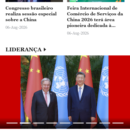
Congresso brasileiro
Feira Internacional de
realiza sessão especial
Comércio de Serviços da
sobre a China
China 2026 terá área
pioneira dedicada à
06-Aug-2026
tecnologia médica do
06-Aug-2026
futuro
LIDERANÇA