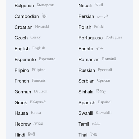
Български
नेपाली
Bulgarian
Nepali
ខ្មែរ
فارسی
Cambodian
Persian
Hrvatski
Polski
Croatian
Polish
Český
Português
Czech
Portuguese
English
پښتو
English
Pashto
Esperanto
Română
Esperanto
Romanian
Filipino
Русский
Filipino
Russian
Français
Српски
French
Serbian
Deutsch
සිංහල
German
Sinhala
Ελληνικά
Español
Greek
Spanish
Hausa
Kiswahili
Hausa
Swahili
עברית
தமிழ்
Hebrew
Tamil
हिन्दी
ไทย
Hindi
Thai