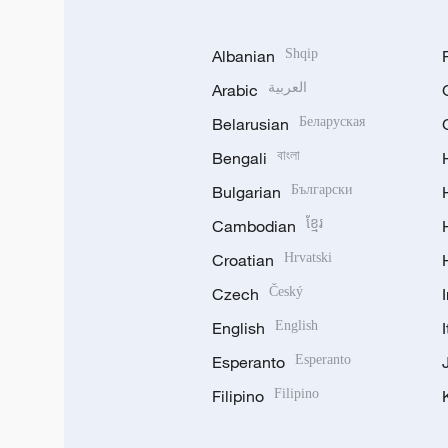
Albanian
Shqip
Arabic
العربية
Belarusian
Беларуская
Bengali
বাংলা
Bulgarian
Български
Cambodian
ខ្មែរ
Croatian
Hrvatski
Czech
Český
English
English
Esperanto
Esperanto
Filipino
Filipino