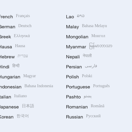
French
Français
Lao
ລາວ
German
Deutsch
Malay
Bahasa Melayu
Greek
Ελληνικά
Mongolian
Монгол
Hausa
Hausa
Myanmar
မြန်မာဘာသာ
Hebrew
עברית
Nepali
नेपाली
Hindi
हिन्दी
Persian
فارسی
Hungarian
Magyar
Polish
Polski
Indonesian
Bahasa Indonesia
Portuguese
Português
Italian
Italiano
Pashto
پښتو
Japanese
日本語
Romanian
Română
Korean
한국어
Russian
Русский