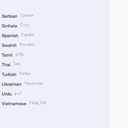
Serbian
Српски
Sinhala
සිංහල
Spanish
Español
Swahili
Kiswahili
Tamil
தமிழ்
Thai
ไทย
Turkish
Türkçe
Ukrainian
Українська
Urdu
اردو
Vietnamese
Tiếng Việt