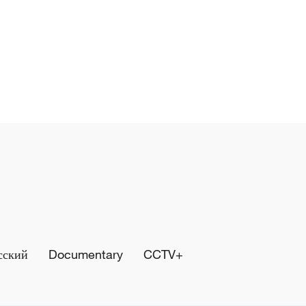
сский
Documentary
CCTV+