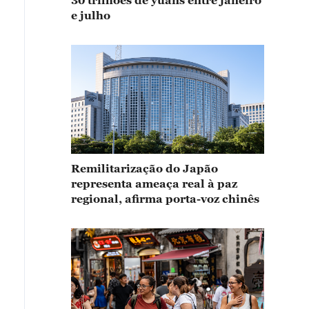
30 trilhões de yuans entre janeiro
e julho
Remilitarização do Japão
representa ameaça real à paz
regional, afirma porta-voz chinês