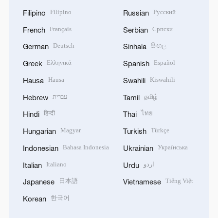
Filipino
Русский
Filipino
Russian
Français
Српски
French
Serbian
Deutsch
සිංහල
German
Sinhala
Ελληνικά
Español
Greek
Spanish
Hausa
Kiswahili
Hausa
Swahili
עברית
தமிழ்
Hebrew
Tamil
हिन्दी
ไทย
Hindi
Thai
Magyar
Türkçe
Hungarian
Turkish
Bahasa Indonesia
Українська
Indonesian
Ukrainian
Italiano
اردو
Italian
Urdu
日本語
Tiếng Việt
Japanese
Vietnamese
한국어
Korean