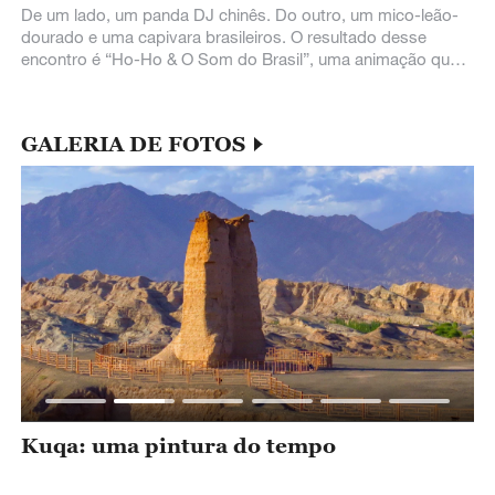
De um lado, um panda DJ chinês. Do outro, um mico-leão-
dourado e uma capivara brasileiros. O resultado desse
encontro é “Ho-Ho & O Som do Brasil”, uma animação que
une música, biodiversidade e
GALERIA DE FOTOS
Kuqa: uma pintura do tempo
F
c