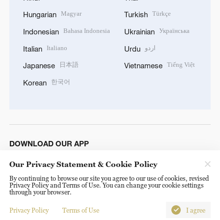
Magyar
Türkçe
Hungarian
Turkish
Bahasa Indonesia
Українська
Indonesian
Ukrainian
Italiano
اردو
Italian
Urdu
日本語
Tiếng Việt
Japanese
Vietnamese
한국어
Korean
DOWNLOAD OUR APP
Our Privacy Statement & Cookie Policy
By continuing to browse our site you agree to our use of cookies, revised
Privacy Policy and Terms of Use. You can change your cookie settings
through your browser.
Privacy Policy
Terms of Use
I agree
© China Radio International.CRI. All Rights Reserved. 16A