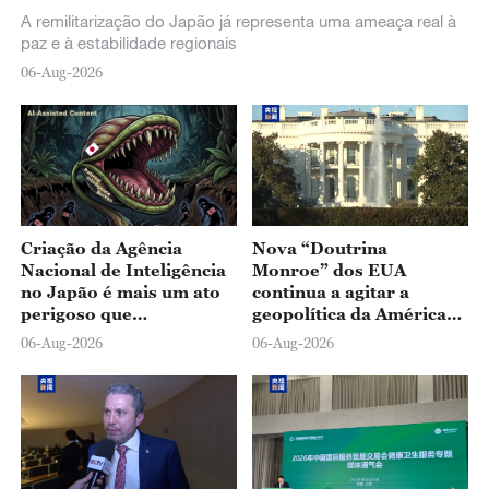
A remilitarização do Japão já representa uma ameaça real à
paz e à estabilidade regionais
06-Aug-2026
Criação da Agência
Nova “Doutrina
Nacional de Inteligência
Monroe” dos EUA
no Japão é mais um ato
continua a agitar a
perigoso que
geopolítica da América
busca reavivar o
Latina
06-Aug-2026
06-Aug-2026
militarismo