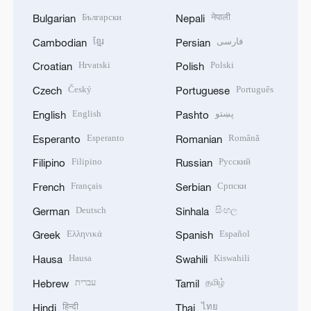
Български
नेपाली
Bulgarian
Nepali
ខ្មែរ
فارسی
Cambodian
Persian
Hrvatski
Polski
Croatian
Polish
Český
Português
Czech
Portuguese
English
پښتو
English
Pashto
Esperanto
Română
Esperanto
Romanian
Filipino
Русский
Filipino
Russian
Français
Српски
French
Serbian
Deutsch
සිංහල
German
Sinhala
Ελληνικά
Español
Greek
Spanish
Hausa
Kiswahili
Hausa
Swahili
עברית
தமிழ்
Hebrew
Tamil
हिन्दी
ไทย
Hindi
Thai