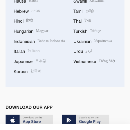
Hausa
Kiswahili
Hausa
Swahili
עברית
தமிழ்
Hebrew
Tamil
हिन्दी
ไทย
Hindi
Thai
Magyar
Türkçe
Hungarian
Turkish
Bahasa Indonesia
Українська
Indonesian
Ukrainian
Italiano
اردو
Italian
Urdu
日本語
Tiếng Việt
Japanese
Vietnamese
한국어
Korean
DOWNLOAD OUR APP