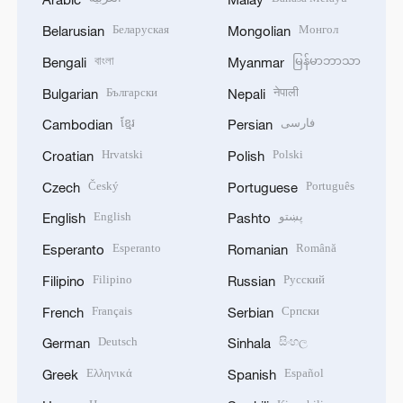
Беларуская
Монгол
Belarusian
Mongolian
বাংলা
မြန်မာဘာသာ
Bengali
Myanmar
Български
नेपाली
Bulgarian
Nepali
ខ្មែរ
فارسی
Cambodian
Persian
Hrvatski
Polski
Croatian
Polish
Český
Português
Czech
Portuguese
English
پښتو
English
Pashto
Esperanto
Română
Esperanto
Romanian
Filipino
Русский
Filipino
Russian
Français
Српски
French
Serbian
Deutsch
සිංහල
German
Sinhala
Ελληνικά
Español
Greek
Spanish