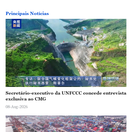
o
Principais Notícias
Secretário-executivo da UNFCCC concede entrevista
exclusiva ao CMG
08-Aug-2026