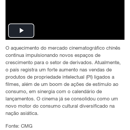
P
O aquecimento do mercado cinematográfico chinês
l
continua impulsionando novos espaços de
a
crescimento para o setor de derivados. Atualmente,
o país registra um forte aumento nas vendas de
y
produtos de propriedade intelectual (PI) ligados a
filmes, além de um boom de ações de estímulo ao
V
consumo, em sinergia com o calendário de
lançamentos. O cinema já se consolidou como um
i
novo motor do consumo cultural diversificado na
nação asiática.
d
Fonte: CMG
e