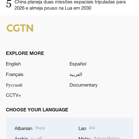
5
China planeja duas missões espaciais tripuladas para
2026 e almeja pouso na Lua em 2030
EXPLORE MORE
English
Español
Français
العربية
Русский
Documentary
CCTV+
CHOOSE YOUR LANGUAGE
Shqip
ລາວ
Albanian
Lao
العربية
Bahasa Melayu
Arabic
Malay