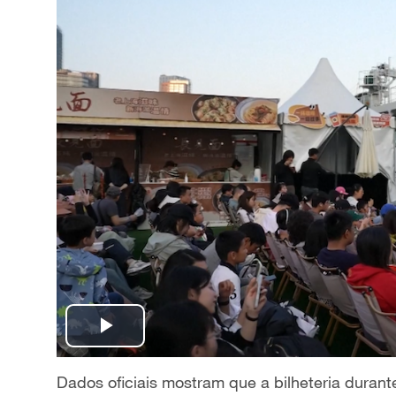
P
l
Dados oficiais mostram que a bilheteria durante