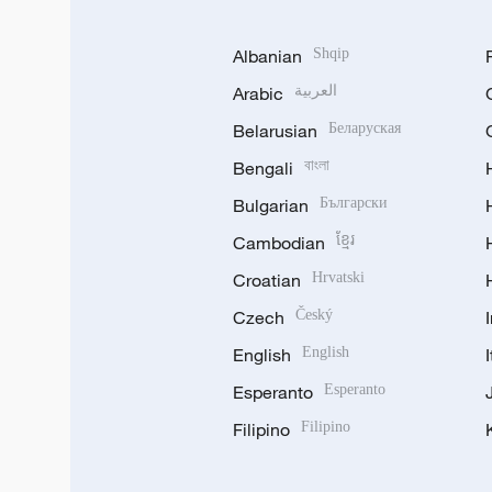
Albanian
Shqip
Arabic
العربية
Belarusian
Беларуская
Bengali
বাংলা
Bulgarian
Български
Cambodian
ខ្មែរ
Croatian
Hrvatski
Czech
Český
English
English
Esperanto
Esperanto
Filipino
Filipino