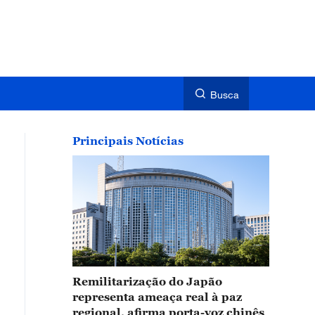
Busca
Principais Notícias
Remilitarização do Japão
representa ameaça real à paz
regional, afirma porta-voz chinês