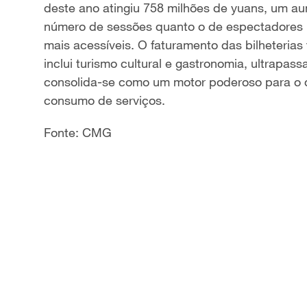
deste ano
atingiu 758 milhões de yuans, um a
a
número de sessões quanto o de espectadores 
mais acessíveis. O faturamento das bilheteria
y
inclui turismo cultural
e
gastronomia,
ultrapass
V
consolida-se como um motor poderoso para o 
consumo de serviços.
i
Fonte: CMG
d
e
o