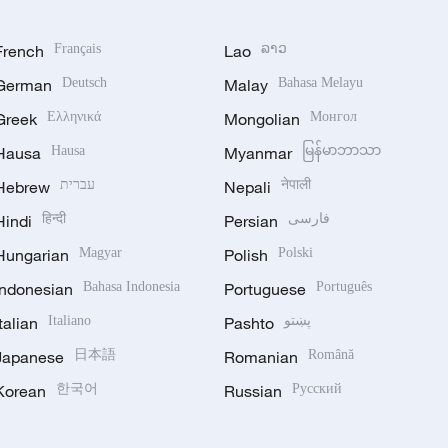
French
Français
Lao
ລາວ
German
Deutsch
Malay
Bahasa Melayu
Greek
Ελληνικά
Mongolian
Монгол
Hausa
Hausa
Myanmar
မြန်မာဘာသာ
Hebrew
עברית
Nepali
नेपाली
Hindi
हिन्दी
Persian
فارسی
Hungarian
Magyar
Polish
Polski
Indonesian
Bahasa Indonesia
Portuguese
Português
Italian
Italiano
Pashto
پښتو
Japanese
日本語
Romanian
Română
Korean
한국어
Russian
Русский