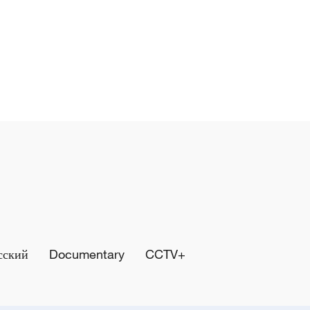
сский
Documentary
CCTV+