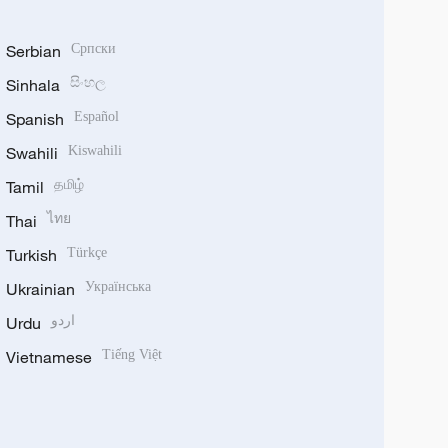
Serbian
Српски
Sinhala
සිංහල
Spanish
Español
Swahili
Kiswahili
Tamil
தமிழ்
Thai
ไทย
Turkish
Türkçe
Ukrainian
Українська
Urdu
اردو
Vietnamese
Tiếng Việt