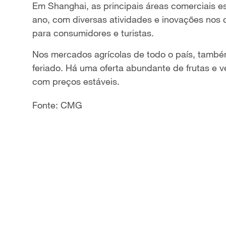
Em Shanghai, as principais áreas comerciais es
a
ano, com diversas atividades e inovações nos
para consumidores e turistas.
y
Nos mercados agrícolas de todo o país, tamb
V
feriado. Há uma oferta abundante de frutas e v
com preços estáveis.
i
d
Fonte: CMG
e
o