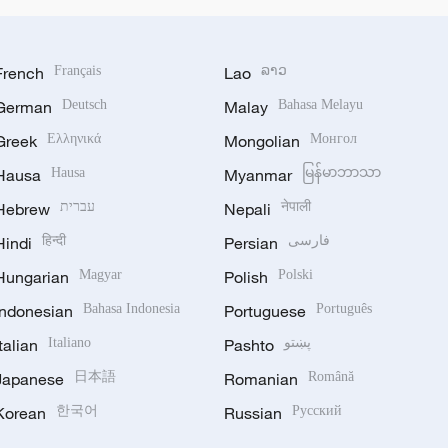
French
Français
Lao
ລາວ
German
Deutsch
Malay
Bahasa Melayu
Greek
Ελληνικά
Mongolian
Монгол
Hausa
Hausa
Myanmar
မြန်မာဘာသာ
Hebrew
עברית
Nepali
नेपाली
Hindi
हिन्दी
Persian
فارسی
Hungarian
Magyar
Polish
Polski
Indonesian
Bahasa Indonesia
Portuguese
Português
Italian
Italiano
Pashto
پښتو
Japanese
日本語
Romanian
Română
Korean
한국어
Russian
Русский