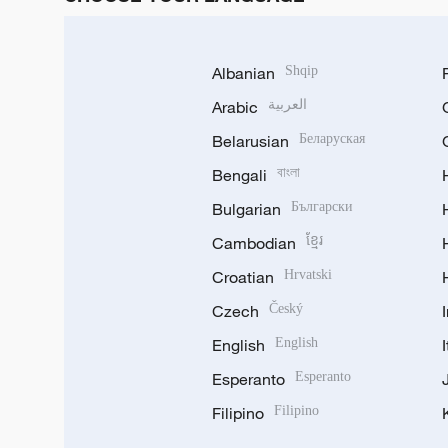
Albanian
Shqip
Arabic
العربية
Belarusian
Беларуская
Bengali
বাংলা
Bulgarian
Български
Cambodian
ខ្មែរ
Croatian
Hrvatski
Czech
Český
English
English
Esperanto
Esperanto
Filipino
Filipino