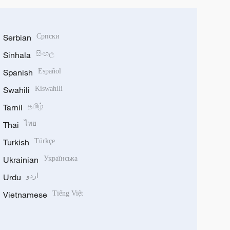
Serbian
Српски
Sinhala
සිංහල
Spanish
Español
Swahili
Kiswahili
Tamil
தமிழ்
Thai
ไทย
Turkish
Türkçe
Ukrainian
Українська
Urdu
اردو
Vietnamese
Tiếng Việt