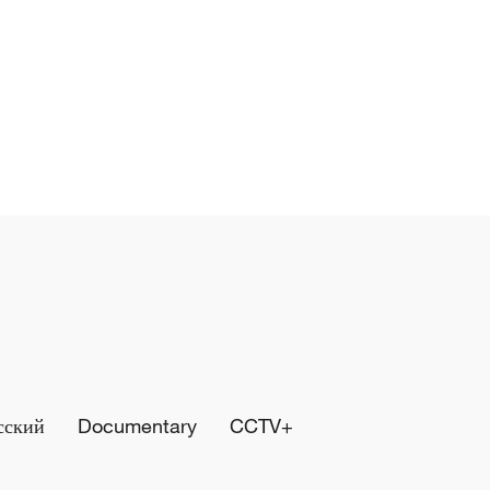
сский
Documentary
CCTV+