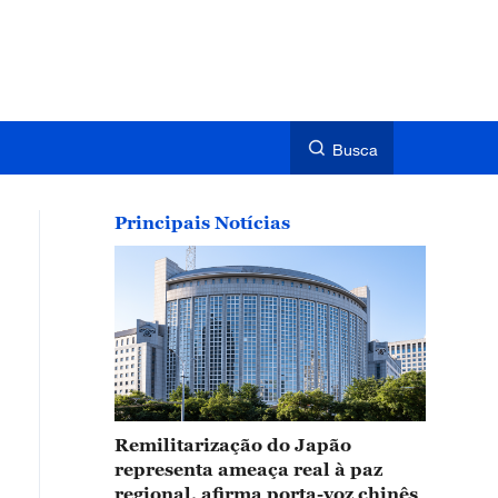
Busca
Principais Notícias
Remilitarização do Japão
representa ameaça real à paz
regional, afirma porta-voz chinês