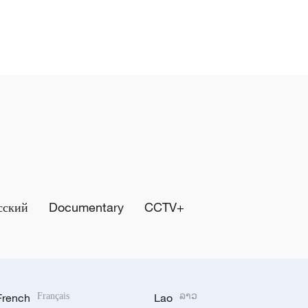
сский
Documentary
CCTV+
French
Français
Lao
ລາວ