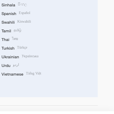
Sinhala
සිංහල
Spanish
Español
Swahili
Kiswahili
Tamil
தமிழ்
Thai
ไทย
Turkish
Türkçe
Ukrainian
Українська
Urdu
اردو
Vietnamese
Tiếng Việt