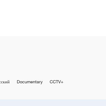
сский
Documentary
CCTV+