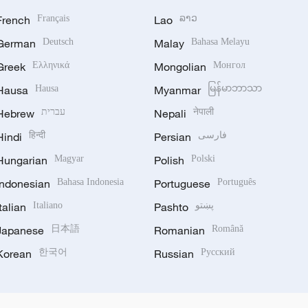
French
Français
Lao
ລາວ
German
Deutsch
Malay
Bahasa Melayu
Greek
Ελληνικά
Mongolian
Монгол
Hausa
Hausa
Myanmar
မြန်မာဘာသာ
Hebrew
עברית
Nepali
नेपाली
Hindi
हिन्दी
Persian
فارسی
Hungarian
Magyar
Polish
Polski
Indonesian
Bahasa Indonesia
Portuguese
Português
Italian
Italiano
Pashto
پښتو
Japanese
日本語
Romanian
Română
Korean
한국어
Russian
Русский