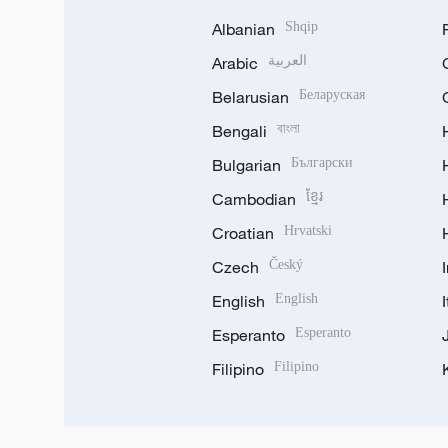
Albanian
Shqip
Arabic
العربية
Belarusian
Беларуская
Bengali
বাংলা
Bulgarian
Български
Cambodian
ខ្មែរ
Croatian
Hrvatski
Czech
Český
English
English
Esperanto
Esperanto
Filipino
Filipino