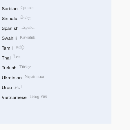
Serbian
Српски
Sinhala
සිංහල
Spanish
Español
Swahili
Kiswahili
Tamil
தமிழ்
Thai
ไทย
Turkish
Türkçe
Ukrainian
Українська
Urdu
اردو
Vietnamese
Tiếng Việt