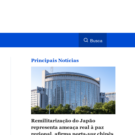
Busca
Principais Notícias
Remilitarização do Japão
representa ameaça real à paz
regional, afirma porta-voz chinês