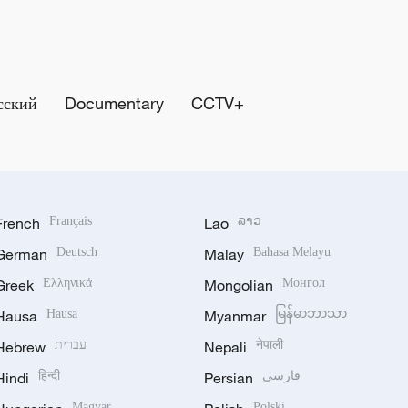
сский
Documentary
CCTV+
French
Français
Lao
ລາວ
German
Deutsch
Malay
Bahasa Melayu
Greek
Ελληνικά
Mongolian
Монгол
Hausa
Hausa
Myanmar
မြန်မာဘာသာ
Hebrew
עברית
Nepali
नेपाली
Hindi
हिन्दी
Persian
فارسی
Magyar
Polski