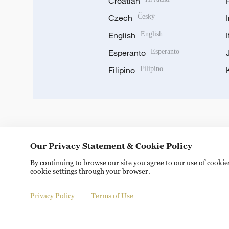
Croatian
Czech
Český
English
English
Esperanto
Esperanto
Filipino
Filipino
DOWNLOAD OUR APP
Our Privacy Statement & Cookie Policy
By continuing to browse our site you agree to our use of cooki
cookie settings through your browser.
Privacy Policy
Terms of Use
© China Radio International.CRI. All Rights Reserved. 16A S