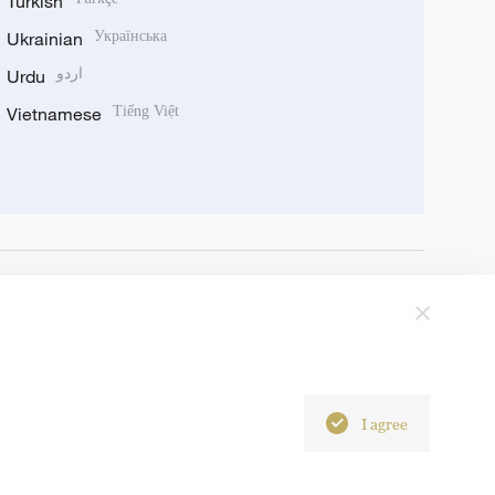
Turkish
Ukrainian
Українська
Urdu
اردو
Vietnamese
Tiếng Việt
I agree