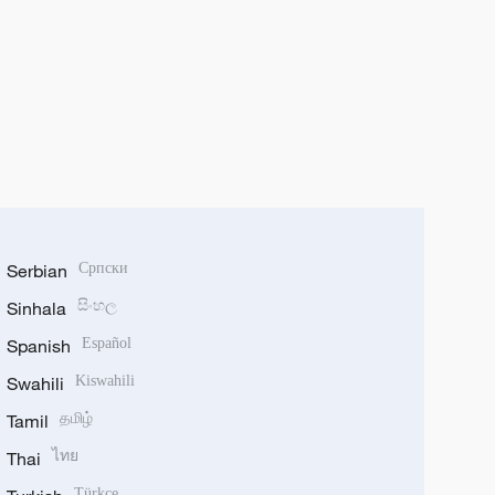
Serbian
Српски
Sinhala
සිංහල
Spanish
Español
Swahili
Kiswahili
Tamil
தமிழ்
Thai
ไทย
Türkçe