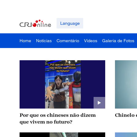
Language
Home
Notícias
Comentário
Vídeos
Galeria de Fotos
Por que os chineses não dizem
Chinelo
que vivem no futuro?