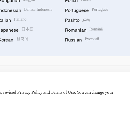
Hungarian
Polish
Indonesian
Bahasa Indonesia
Portuguese
Português
Italian
Italiano
Pashto
پښتو
Japanese
日本語
Romanian
Română
Korean
한국어
Russian
Русский
es, revised Privacy Policy and Terms of Use. You can change your
hijingshan Road, Beijing, China. 100040