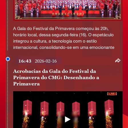
This
is
A Gala do Festival da Primavera começou às 20h,
a
No compatible source was found for this media.
modal
horário local, dessa segunda-feira (16). O espetáculo
window.
integrou a cultura, a tecnologia com o estilo
internacional, consolidando-se em uma emocionante
16:43
2026-02-16
Acrobacias da Gala do Festival da
Primavera do CMG: Desenhando a
Primavera