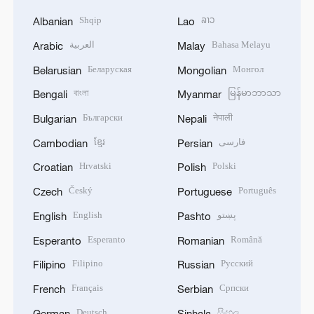
Shqip
ລາວ
Albanian
Lao
العربية
Bahasa Melayu
Arabic
Malay
Беларуская
Монгол
Belarusian
Mongolian
বাংলা
မြန်မာဘာသာ
Bengali
Myanmar
Български
नेपाली
Bulgarian
Nepali
ខ្មែរ
فارسی
Cambodian
Persian
Hrvatski
Polski
Croatian
Polish
Český
Português
Czech
Portuguese
English
پښتو
English
Pashto
Esperanto
Română
Esperanto
Romanian
Filipino
Русский
Filipino
Russian
Français
Српски
French
Serbian
Deutsch
සිංහල
German
Sinhala