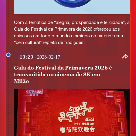
This
is
Com a temática de “alegria, prosperidade e felicidade", a
a
No compatible source was found for this media.
modal
Gala do Festival da Primavera de 2026 ofereceu aos
window.
chineses em todo o mundo e amigos no exterior uma
“ceia cultural” repleta de tradições,
13:23
2026-02-17
Gala do Festival da Primavera 2026 é
transmitida no cinema de 8K em
Milão