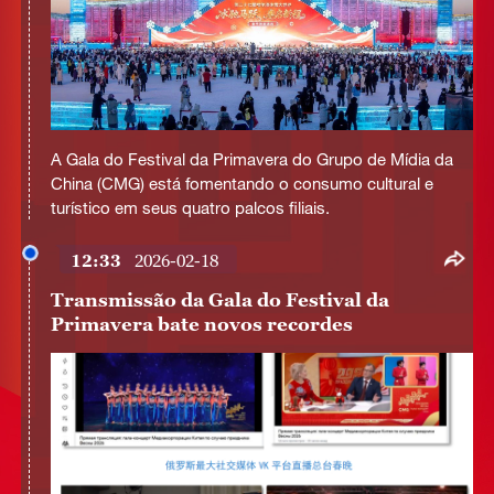
This
is
A Gala do Festival da Primavera do Grupo de Mídia da
a
No compatible source was found for this media.
modal
China (CMG) está fomentando o consumo cultural e
window.
turístico em seus quatro palcos filiais.
12:33
2026-02-18
Transmissão da Gala do Festival da
Primavera bate novos recordes