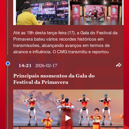
This
is
Até as 19h desta terça-feira (17), a Gala do Festival da
a
No compatible source was found for this media.
modal
Primavera bateu vários recordes históricos em
window.
transmissões, alcançando avanços em termos de
alcance e influência. O CMG transmitiu e reportou
14:21
2026-02-17
Principais momentos da Gala do
Festival da Primavera