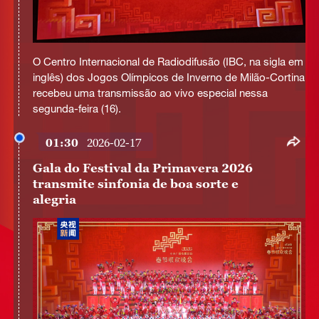
This
is
O Centro Internacional de Radiodifusão (IBC, na sigla em
a
No compatible source was found for this media.
modal
inglês) dos Jogos Olímpicos de Inverno de Milão-Cortina
window.
recebeu uma transmissão ao vivo especial nessa
segunda-feira (16).
01:30
2026-02-17
Gala do Festival da Primavera 2026
transmite sinfonia de boa sorte e
alegria