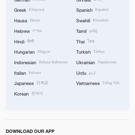
Ελληνικά
Español
Greek
Spanish
Hausa
Kiswahili
Hausa
Swahili
עברית
தமிழ்
Hebrew
Tamil
हिन्दी
ไทย
Hindi
Thai
Magyar
Türkçe
Hungarian
Turkish
Bahasa Indonesia
Українська
Indonesian
Ukrainian
Italiano
اردو
Italian
Urdu
日本語
Tiếng Việt
Japanese
Vietnamese
한국어
Korean
DOWNLOAD OUR APP