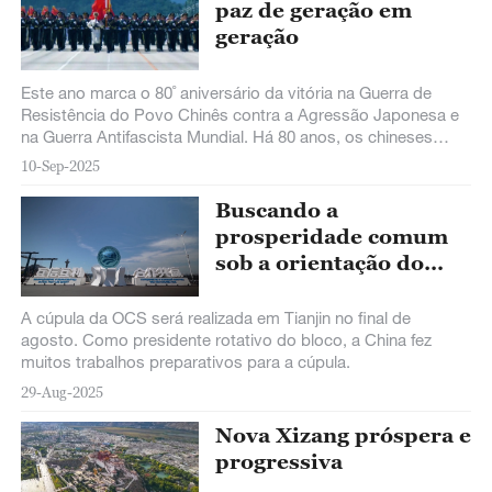
paz de geração em
geração
Este ano marca o 80˚ aniversário da vitória na Guerra de
Resistência do Povo Chinês contra a Agressão Japonesa e
na Guerra Antifascista Mundial. Há 80 anos, os chineses
fizeram grandes sacrifícios e contribuíram significativamente
10-Sep-2025
para a salvação da civilização humana e a salvaguarda da
paz mundial.
Buscando a
prosperidade comum
sob a orientação do
Espírito de Shanghai
A cúpula da OCS será realizada em Tianjin no final de
agosto. Como presidente rotativo do bloco, a China fez
muitos trabalhos preparativos para a cúpula.
29-Aug-2025
Nova Xizang próspera e
progressiva