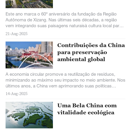
Este ano marca o 60º aniversário da fundação da Região
Autônoma de Xizang. Nas últimas seis décadas, a região
vem integrando suas paisagens naturaisà cultura local para
impulsionar o vibrante setor
21-Aug-2025
Contribuições da China
para preservação
ambiental global
A economia circular promove a reutilização de resíduos,
minimizando ao máximo seu impacto no meio ambiente. Nos
últimos anos, a China vem aprimorando suas políticas
voltadas para a reutilização de recursos.
14-Aug-2025
Uma Bela China com
vitalidade ecológica