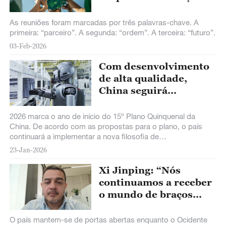
entre China e países
ocidentais
As reuniões foram marcadas por três palavras-chave. A
primeira: “parceiro”. A segunda: “ordem”. A terceira: “futuro”.
03-Feb-2026
Com desenvolvimento
de alta qualidade,
China seguirá
oferecendo
estabilidade global
2026 marca o ano de início do 15º Plano Quinquenal da
China. De acordo com as propostas para o plano, o país
continuará a implementar a nova filosofia de
desenvolvimento de forma completa, precisa e abrangente.
23-Jan-2026
Xi Jinping: “Nós
continuamos a receber
o mundo de braços
abertos”
O país mantem-se de portas abertas enquanto o Ocidente