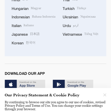
Magyar
Türkçe
Hungarian
Turkish
Bahasa Indonesia
Українська
Indonesian
Ukrainian
Italiano
اردو
Italian
Urdu
日本語
Tiếng Việt
Japanese
Vietnamese
한국어
Korean
DOWNLOAD OUR APP
Our Privacy Statement & Cookie Policy
By continuing to browse our site you agree to our use of cookies, revised
Privacy Policy and Terms of Use. You can change your cookie settings
through your browser.
© China Radio International.CRI. All Rights Reserved. 16A