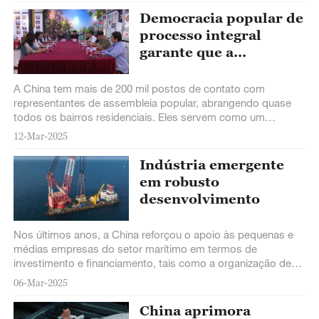
Democracia popular de
processo integral
garante que a
modernização chinesa
sempre corresponderá
A China tem mais de 200 mil postos de contato com
aos interesses e
representantes de assembleia popular, abrangendo quase
todos os bairros residenciais. Eles servem como um
desejos do povo
importante meio para os moradores entrarem
12-Mar-2025
Indústria emergente
em robusto
desenvolvimento
Nos últimos anos, a China reforçou o apoio às pequenas e
médias empresas do setor marítimo em termos de
investimento e financiamento, tais como a organização de
roadshows e a divulgação do Índice de
06-Mar-2025
China aprimora