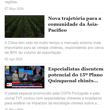
regiões.
07-May-2026
Nova trajetória para a
comunidade da Ásia-
Pacífico
A China tem sido há muito tempo o mercado externo mais
importante para as cerejas chilenas, respondendo por cerca
de 90% do volume de exportação.
02-Apr-2026
Especialistas discutem
potencial do 15º Plano
Quinquenal chinês
para cooperação com o
Brasil
O painel especial promovido pela CGTN Português e pelo
Jornal TVT contou com especialistas chineses e brasileiros
para analisar os impactos da estratégia chinesa sobre a
economia internacional. Com formulação e implementação
26-Mar-2026