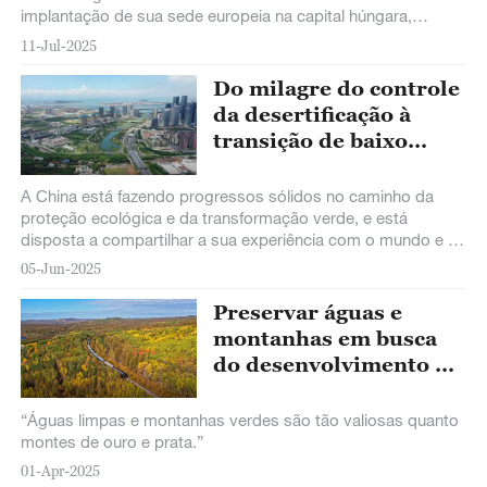
implantação de sua sede europeia na capital húngara,
Budapeste. A nova sede criará um
11-Jul-2025
Do milagre do controle
da desertificação à
transição de baixo
carbono: Código de
Desenvolvimento
A China está fazendo progressos sólidos no caminho da
Verde da China
proteção ecológica e da transformação verde, e está
disposta a compartilhar a sua experiência com o mundo e a
trabalhar com todos os países para um desenvolvimento
05-Jun-2025
comum.
Preservar águas e
montanhas em busca
do desenvolvimento de
alta qualidade
“Águas limpas e montanhas verdes são tão valiosas quanto
montes de ouro e prata.”
01-Apr-2025