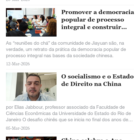
do 15º Plano Quinquenal, a China está redesenhando o
equilíbrio global de poder e abrindo uma janela de
Promover a democracia
oportunidade para os países da América Latina,
popular de processo
especialmente o Brasil.
integral e construir
juntos um futuro
melhor no 15º Plano
As “reuniões do chá” da comunidade de Jiayuan são, na
Quinquenal
verdade, um retrato da prática da democracia popular de
processo integral nas bases da sociedade chinesa.
12-Mar-2026
O socialismo e o Estado
de Direito na China
por Elias Jabbour, professor associado da Faculdade de
Ciências Econômicas da Universidade do Estado do Rio de
Janeiro O desafio chinês que se inicia no final dos anos de
1970, com as reformas
05-Mar-2026