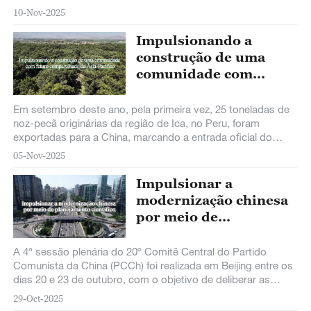
10-Nov-2025
Impulsionando a
construção de uma
comunidade com
futuro compartilhado
da Ásia-Pacífico
Em setembro deste ano, pela primeira vez, 25 toneladas de
noz-pecã originárias da região de Ica, no Peru, foram
exportadas para a China, marcando a entrada oficial do
produto peruano no mercado
05-Nov-2025
Impulsionar a
modernização chinesa
por meio de
planejamento científico
A 4ª sessão plenária do 20º Comitê Central do Partido
Comunista da China (PCCh) foi realizada em Beijing entre os
dias 20 e 23 de outubro, com o objetivo de deliberar as
propostas para a formulação do 15º Plano Quinquenal de
29-Oct-2025
Desenvolvimento Econômico e Social Nacional.