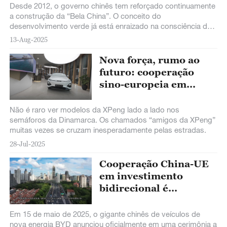
Desde 2012, o governo chinês tem reforçado continuamente
a construção da “Bela China”. O conceito do
desenvolvimento verde já está enraizado na consciência do
povo.
13-Aug-2025
Nova força, rumo ao
futuro: cooperação
sino-europeia em
veículos elétricos
Não é raro ver modelos da XPeng lado a lado nos
semáforos da Dinamarca. Os chamados “amigos da XPeng”
muitas vezes se cruzam inesperadamente pelas estradas.
28-Jul-2025
Cooperação China-UE
em investimento
bidirecional é
promissora
Em 15 de maio de 2025, o gigante chinês de veículos de
nova energia BYD anunciou oficialmente em uma cerimônia a