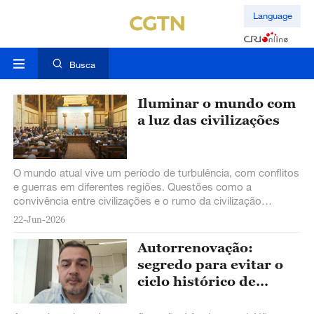
Language
Busca
Iluminar o mundo com
a luz das civilizações
O mundo atual vive um período de turbulência, com conflitos
e guerras em diferentes regiões. Questões como a
convivência entre civilizações e o rumo da civilização
humana tornaram-se mais urgentes do que nunca.
22-Jun-2026
Autorrenovação:
segredo para evitar o
ciclo histórico de
ascensão e queda