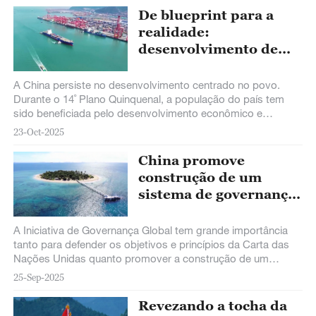
De blueprint para a
realidade:
desenvolvimento de
alta qualidade da China
durante 14˚ Plano
A China persiste no desenvolvimento centrado no povo.
Quinquenal
Durante o 14˚ Plano Quinquenal, a população do país tem
sido beneficiada pelo desenvolvimento econômico e
progresso científico e tecnológico.
23-Oct-2025
China promove
construção de um
sistema de governança
global mais justo e
racional
A Iniciativa de Governança Global tem grande importância
tanto para defender os objetivos e princípios da Carta das
Nações Unidas quanto promover a construção de um
sistema de governança global mais justo e racional,
25-Sep-2025
despertando ampla ressonância na comunidade
internacional.
Revezando a tocha da