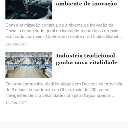
ambiente de inovação
Com a otimização contínua do ambiente de inovação da
China, a capacidade geral de inovação tecnológica do país
está cada vez maior. Conforme o relatório do Índice Global
de Inovação 2024 publicado
24-Jan-2025
Indústria tradicional
ganha nova vitalidade
Em uma companhia têxtil localizada em Dazhou, na província
de Sichuan, no sudoeste da China, mais de 400 teares
inteligentes de alta velocidade com jato d'água operam
ininterruptamente dia e noite.
16-Jan-2025