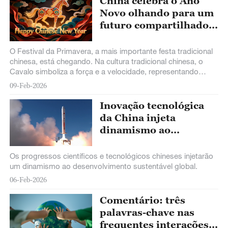
China celebra o Ano
Novo olhando para um
futuro compartilhado
com o mundo
O Festival da Primavera, a mais importante festa tradicional
chinesa, está chegando. Na cultura tradicional chinesa, o
Cavalo simboliza a força e a velocidade, representando
ainda qualidades como diligência, coragem e resiliência. O
09-Feb-2026
signo do zodíaco chinês transmite também o espírito de luta,
abertura e progresso da nação chinesa. No novo ano, que a
Inovação tecnológica
China e o mundo sigam juntos, avançando com
da China injeta
determinação rumo a um futuro de desenvolvimento ainda
dinamismo ao
maior.
desenvolvimento
sustentável global
Os progressos científicos e tecnológicos chineses injetarão
um dinamismo ao desenvolvimento sustentável global.
06-Feb-2026
Comentário: três
palavras-chave nas
frequentes interações