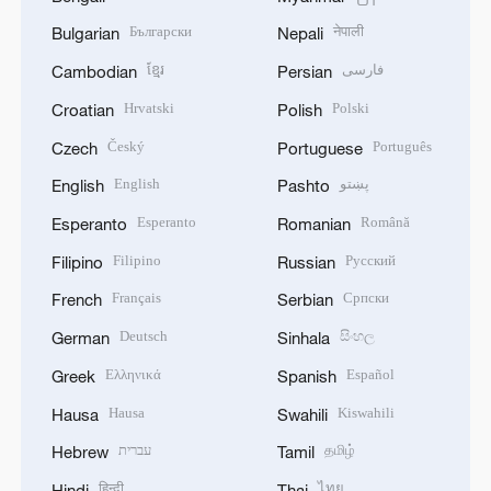
Български
नेपाली
Bulgarian
Nepali
ខ្មែរ
فارسی
Cambodian
Persian
Hrvatski
Polski
Croatian
Polish
Český
Português
Czech
Portuguese
English
پښتو
English
Pashto
Esperanto
Română
Esperanto
Romanian
Filipino
Русский
Filipino
Russian
Français
Српски
French
Serbian
Deutsch
සිංහල
German
Sinhala
Ελληνικά
Español
Greek
Spanish
Hausa
Kiswahili
Hausa
Swahili
עברית
தமிழ்
Hebrew
Tamil
हिन्दी
ไทย
Hindi
Thai