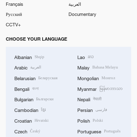
Français
العربية
Русский
Documentary
CCTV+
CHOOSE YOUR LANGUAGE
Shqip
ລາວ
Albanian
Lao
العربية
Bahasa Melayu
Arabic
Malay
Беларуская
Монгол
Belarusian
Mongolian
বাংলা
မြန်မာဘာသာ
Bengali
Myanmar
Български
नेपाली
Bulgarian
Nepali
ខ្មែរ
فارسی
Cambodian
Persian
Hrvatski
Polski
Croatian
Polish
Český
Português
Czech
Portuguese