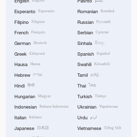
English
پښتو
English
Pashto
Esperanto
Română
Esperanto
Romanian
Filipino
Русский
Filipino
Russian
Français
Српски
French
Serbian
Deutsch
සිංහල
German
Sinhala
Ελληνικά
Español
Greek
Spanish
Hausa
Kiswahili
Hausa
Swahili
עברית
தமிழ்
Hebrew
Tamil
हिन्दी
ไทย
Hindi
Thai
Magyar
Türkçe
Hungarian
Turkish
Bahasa Indonesia
Українська
Indonesian
Ukrainian
Italiano
اردو
Italian
Urdu
日本語
Tiếng Việt
Japanese
Vietnamese