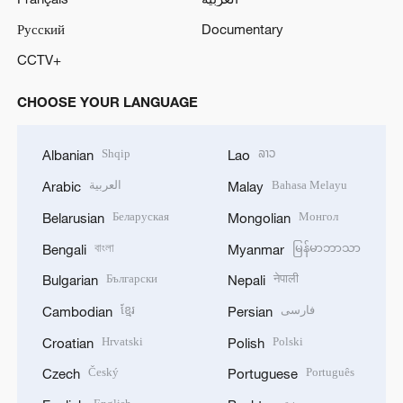
Русский
Documentary
CCTV+
CHOOSE YOUR LANGUAGE
Shqip
ລາວ
Albanian
Lao
العربية
Bahasa Melayu
Arabic
Malay
Беларуская
Монгол
Belarusian
Mongolian
বাংলা
မြန်မာဘာသာ
Bengali
Myanmar
Български
नेपाली
Bulgarian
Nepali
ខ្មែរ
فارسی
Cambodian
Persian
Hrvatski
Polski
Croatian
Polish
Český
Português
Czech
Portuguese