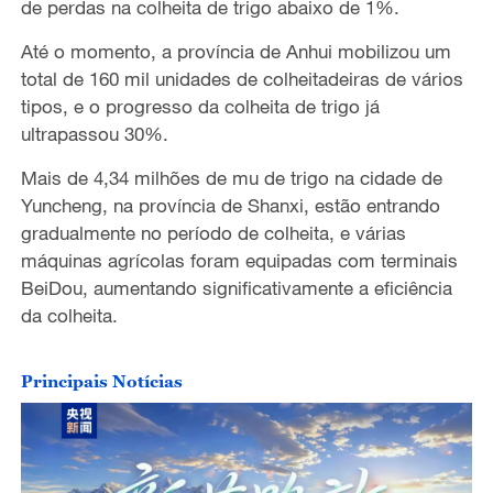
de perdas na colheita de trigo abaixo de 1%.
o
At
é
o momento, a prov
í
ncia de Anhui mobilizou um
total de 160 mil unidades de colheitadeiras de v
á
rios
tipos, e o progresso da colheita de trigo j
á
ultrapassou 30%.
Mais de 4,34 milh
õ
es de mu de trigo na cidade de
Yuncheng,
na
prov
í
ncia de Shanxi, est
ã
o entrando
gradualmente no per
í
odo de colheita, e v
á
rias
m
á
quinas agr
í
colas foram equipadas com terminais
Bei
D
ou, aumentando significativamente a efici
ê
ncia
da colheita.
Principais Notícias