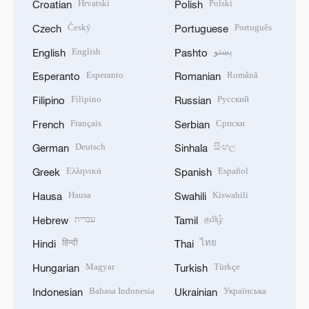
Hrvatski
Polski
Croatian
Polish
Český
Português
Czech
Portuguese
English
پښتو
English
Pashto
Esperanto
Română
Esperanto
Romanian
Filipino
Русский
Filipino
Russian
Français
Српски
French
Serbian
Deutsch
සිංහල
German
Sinhala
Ελληνικά
Español
Greek
Spanish
Hausa
Kiswahili
Hausa
Swahili
עברית
தமிழ்
Hebrew
Tamil
हिन्दी
ไทย
Hindi
Thai
Magyar
Türkçe
Hungarian
Turkish
Bahasa Indonesia
Українська
Indonesian
Ukrainian