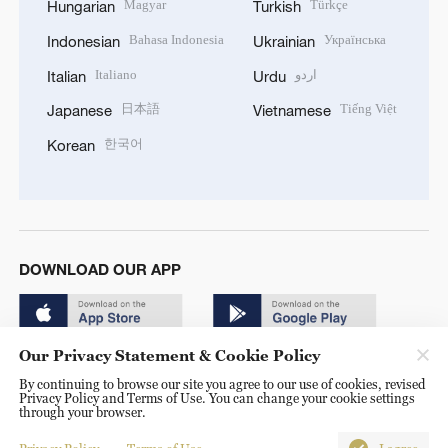
Magyar
Türkçe
Hungarian
Turkish
Bahasa Indonesia
Українська
Indonesian
Ukrainian
Italiano
اردو
Italian
Urdu
日本語
Tiếng Việt
Japanese
Vietnamese
한국어
Korean
DOWNLOAD OUR APP
Our Privacy Statement & Cookie Policy
By continuing to browse our site you agree to our use of cookies, revised
Privacy Policy and Terms of Use. You can change your cookie settings
through your browser.
© China Radio International.CRI. All Rights Reserved. 16A
Shijingshan Road, Beijing, China. 100040