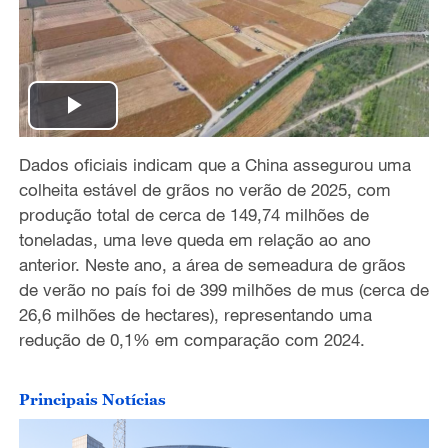
P
Dados oficiais indicam que a China assegurou uma
l
colheita estável de grãos no verão de 2025, com
a
produção total de cerca de 149,74 milhões de
toneladas, uma leve queda em relação ao ano
y
anterior. Neste ano, a área de semeadura de grãos
de verão no país foi de 399 milhões de mus (cerca de
V
26,6 milhões de hectares), representando uma
redução de 0,1% em comparação com 2024.
i
d
Principais Notícias
e