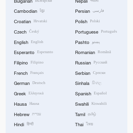
Български
नेपाली
Bulgarian
Nepali
ខ្មែរ
فارسی
Cambodian
Persian
Hrvatski
Polski
Croatian
Polish
Český
Português
Czech
Portuguese
English
پښتو
English
Pashto
Esperanto
Română
Esperanto
Romanian
Filipino
Русский
Filipino
Russian
Français
Српски
French
Serbian
Deutsch
සිංහල
German
Sinhala
Ελληνικά
Español
Greek
Spanish
Hausa
Kiswahili
Hausa
Swahili
עברית
தமிழ்
Hebrew
Tamil
हिन्दी
ไทย
Hindi
Thai