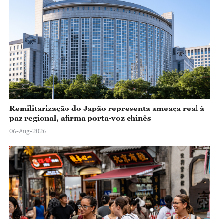
o
Remilitarização do Japão representa ameaça real à
paz regional, afirma porta-voz chinês
06-Aug-2026