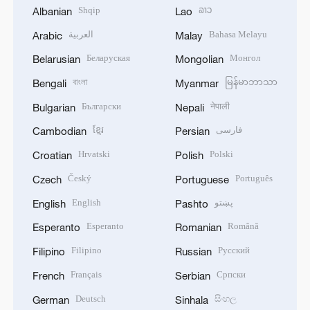
Shqip
ລາວ
Albanian
Lao
العربية
Bahasa Melayu
Arabic
Malay
Беларуская
Монгол
Belarusian
Mongolian
বাংলা
မြန်မာဘာသာ
Bengali
Myanmar
Български
नेपाली
Bulgarian
Nepali
ខ្មែរ
فارسی
Cambodian
Persian
Hrvatski
Polski
Croatian
Polish
Český
Português
Czech
Portuguese
English
پښتو
English
Pashto
Esperanto
Română
Esperanto
Romanian
Filipino
Русский
Filipino
Russian
Français
Српски
French
Serbian
Deutsch
සිංහල
German
Sinhala