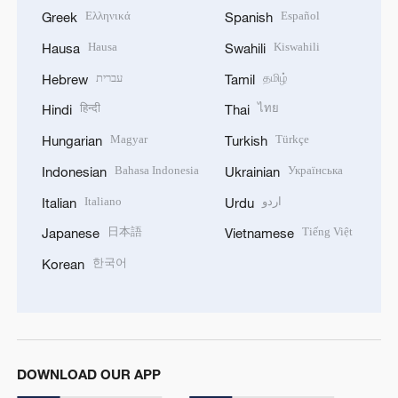
Ελληνικά
Español
Greek
Spanish
Hausa
Kiswahili
Hausa
Swahili
עברית
தமிழ்
Hebrew
Tamil
हिन्दी
ไทย
Hindi
Thai
Magyar
Türkçe
Hungarian
Turkish
Bahasa Indonesia
Українська
Indonesian
Ukrainian
Italiano
اردو
Italian
Urdu
日本語
Tiếng Việt
Japanese
Vietnamese
한국어
Korean
DOWNLOAD OUR APP