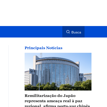
Busca
Principais Notícias
Remilitarização do Japão
representa ameaça real à paz
regional, afirma porta-voz chinês