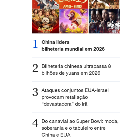
1
China lidera
bilheteria mundial em 2026
2
Bilheteria chinesa ultrapassa 8
bilhões de yuans em 2026
3
Ataques conjuntos EUA-Israel
provocam retaliação
“devastadora” do Irã
4
Do canavial ao Super Bowl: moda,
soberania e o tabuleiro entre
China e EUA