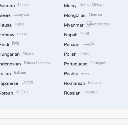
German
Deutsch
Malay
Bahasa Melayu
Greek
Ελληνικά
Mongolian
Монгол
Hausa
Hausa
Myanmar
မြန်မာဘာသာ
Hebrew
עברית
Nepali
नेपाली
Hindi
हिन्दी
Persian
فارسی
Hungarian
Magyar
Polish
Polski
Indonesian
Bahasa Indonesia
Portuguese
Português
Italian
Italiano
Pashto
پښتو
Japanese
日本語
Romanian
Română
Korean
한국어
Russian
Русский