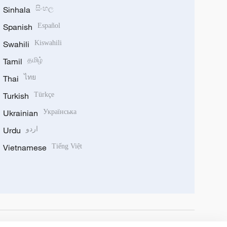
Sinhala
සිංහල
Spanish
Español
Swahili
Kiswahili
Tamil
தமிழ்
Thai
ไทย
Turkish
Türkçe
Ukrainian
Українська
Urdu
اردو
Vietnamese
Tiếng Việt