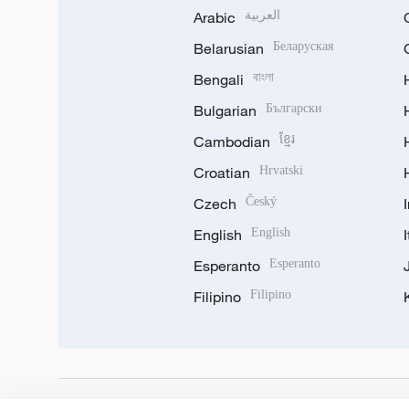
Arabic
العربية
Belarusian
Беларуская
Bengali
বাংলা
Bulgarian
Български
Cambodian
ខ្មែរ
Croatian
Hrvatski
Czech
Český
English
English
Esperanto
Esperanto
Filipino
Filipino