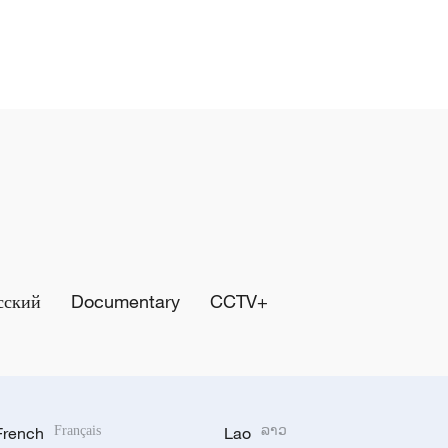
сский
Documentary
CCTV+
French
Français
Lao
ລາວ