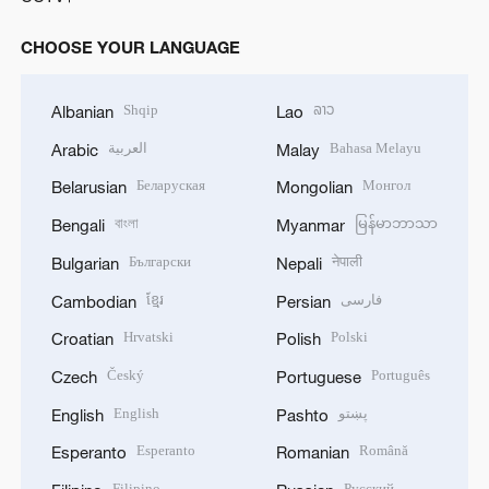
CHOOSE YOUR LANGUAGE
Shqip
ລາວ
Albanian
Lao
العربية
Bahasa Melayu
Arabic
Malay
Беларуская
Монгол
Belarusian
Mongolian
বাংলা
မြန်မာဘာသာ
Bengali
Myanmar
Български
नेपाली
Bulgarian
Nepali
ខ្មែរ
فارسی
Cambodian
Persian
Hrvatski
Polski
Croatian
Polish
Český
Português
Czech
Portuguese
English
پښتو
English
Pashto
Esperanto
Română
Esperanto
Romanian
Filipino
Русский