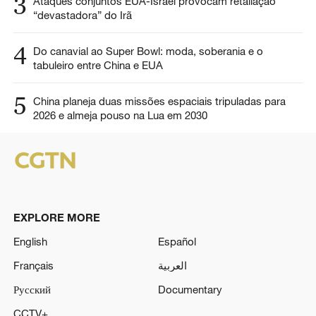
3
Ataques conjuntos EUA-Israel provocam retaliação
“devastadora” do Irã
4
Do canavial ao Super Bowl: moda, soberania e o
tabuleiro entre China e EUA
5
China planeja duas missões espaciais tripuladas para
2026 e almeja pouso na Lua em 2030
EXPLORE MORE
English
Español
Français
العربية
Русский
Documentary
CCTV+