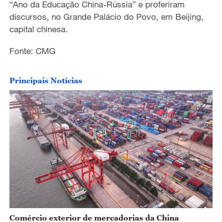
“
Ano d
a
Educa
çã
o China-R
ú
ssia
”
e proferiram
discursos, no Grande Pal
á
cio do Povo, em Beijing,
capital chinesa.
Fonte: CMG
Principais Notícias
Comércio exterior de mercadorias da China