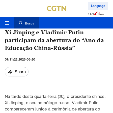
Language
Busca
Xi Jinping e Vladimir Putin
participam da abertura do “Ano da
Educação China-Rússia”
07:11:22 2026-05-20
Share
Na tarde desta quarta-feira
(20), o presidente chin
ê
s,
Xi Jinping, e
seu hom
ó
logo russo, Vladimir Putin,
compareceram juntos
à
cerim
ô
nia de abertura do