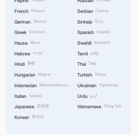
Filipino
Russian
Français
Српски
French
Serbian
Deutsch
සිංහල
German
Sinhala
Ελληνικά
Español
Greek
Spanish
Hausa
Kiswahili
Hausa
Swahili
עברית
தமிழ்
Hebrew
Tamil
हिन्दी
ไทย
Hindi
Thai
Magyar
Türkçe
Hungarian
Turkish
Bahasa Indonesia
Українська
Indonesian
Ukrainian
Italiano
اردو
Italian
Urdu
日本語
Tiếng Việt
Japanese
Vietnamese
한국어
Korean