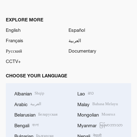
EXPLORE MORE
English
Español
Français
العربية
Русский
Documentary
CCTV+
CHOOSE YOUR LANGUAGE
Shqip
ລາວ
Albanian
Lao
العربية
Bahasa Melayu
Arabic
Malay
Беларуская
Монгол
Belarusian
Mongolian
বাংলা
မြန်မာဘာသာ
Bengali
Myanmar
Български
नेपाली
Bulgarian
Nepali