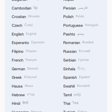
ខ្មែរ
فارسی
Cambodian
Persian
Hrvatski
Polski
Croatian
Polish
Český
Português
Czech
Portuguese
English
پښتو
English
Pashto
Esperanto
Română
Esperanto
Romanian
Filipino
Русский
Filipino
Russian
Français
Српски
French
Serbian
Deutsch
සිංහල
German
Sinhala
Ελληνικά
Español
Greek
Spanish
Hausa
Kiswahili
Hausa
Swahili
עברית
தமிழ்
Hebrew
Tamil
हिन्दी
ไทย
Hindi
Thai
Magyar
Türkçe