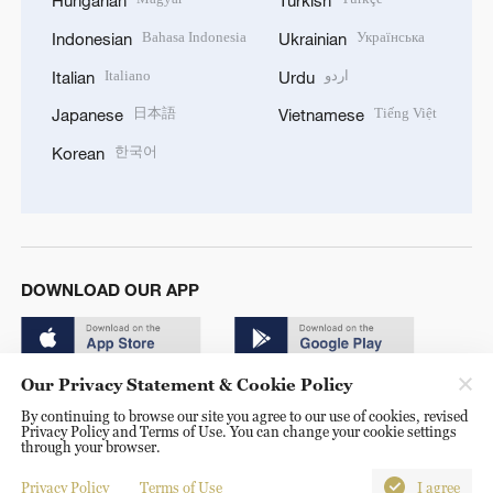
Hungarian
Turkish
Bahasa Indonesia
Українська
Indonesian
Ukrainian
Italiano
اردو
Italian
Urdu
日本語
Tiếng Việt
Japanese
Vietnamese
한국어
Korean
DOWNLOAD OUR APP
Our Privacy Statement & Cookie Policy
By continuing to browse our site you agree to our use of cookies, revised
Privacy Policy and Terms of Use. You can change your cookie settings
through your browser.
© China Radio International.CRI. All Rights Reserved. 16A
Shijingshan Road, Beijing, China. 100040
Privacy Policy
Terms of Use
I agree