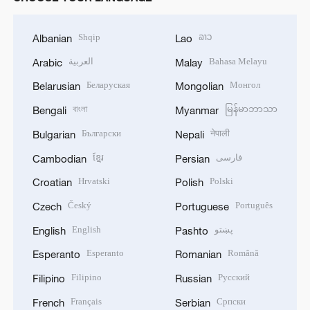
Shqip
ລາວ
Albanian
Lao
العربية
Bahasa Melayu
Arabic
Malay
Беларуская
Монгол
Belarusian
Mongolian
বাংলা
မြန်မာဘာသာ
Bengali
Myanmar
Български
नेपाली
Bulgarian
Nepali
ខ្មែរ
فارسی
Cambodian
Persian
Hrvatski
Polski
Croatian
Polish
Český
Português
Czech
Portuguese
English
پښتو
English
Pashto
Esperanto
Română
Esperanto
Romanian
Filipino
Русский
Filipino
Russian
Français
Српски
French
Serbian