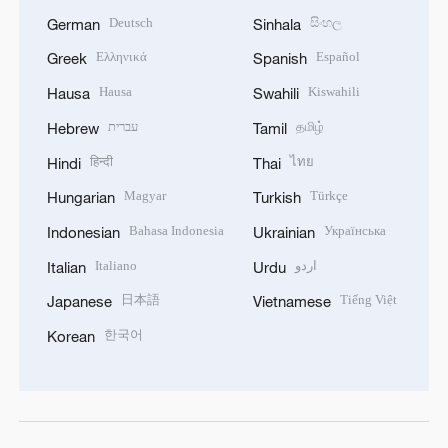
Deutsch
සිංහල
German
Sinhala
Ελληνικά
Español
Greek
Spanish
Hausa
Kiswahili
Hausa
Swahili
עברית
தமிழ்
Hebrew
Tamil
हिन्दी
ไทย
Hindi
Thai
Magyar
Türkçe
Hungarian
Turkish
Bahasa Indonesia
Українська
Indonesian
Ukrainian
Italiano
اردو
Italian
Urdu
日本語
Tiếng Việt
Japanese
Vietnamese
한국어
Korean