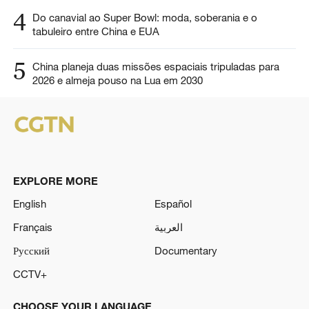
4
Do canavial ao Super Bowl: moda, soberania e o
tabuleiro entre China e EUA
5
China planeja duas missões espaciais tripuladas para
2026 e almeja pouso na Lua em 2030
EXPLORE MORE
English
Español
Français
العربية
Русский
Documentary
CCTV+
CHOOSE YOUR LANGUAGE