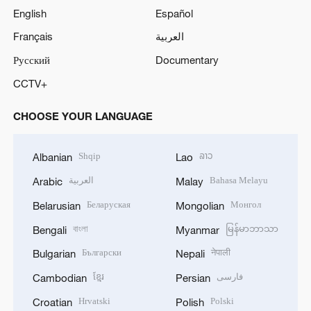
English
Español
Français
العربية
Русский
Documentary
CCTV+
CHOOSE YOUR LANGUAGE
Shqip
ລາວ
Albanian
Lao
العربية
Bahasa Melayu
Arabic
Malay
Беларуская
Монгол
Belarusian
Mongolian
বাংলা
မြန်မာဘာသာ
Bengali
Myanmar
Български
नेपाली
Bulgarian
Nepali
ខ្មែរ
فارسی
Cambodian
Persian
Hrvatski
Polski
Croatian
Polish