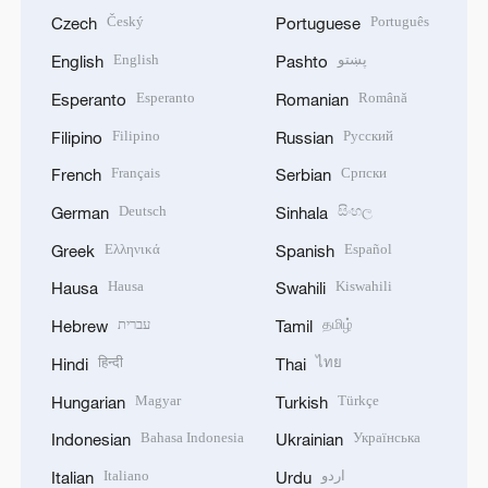
Český
Português
Czech
Portuguese
English
پښتو
English
Pashto
Esperanto
Română
Esperanto
Romanian
Filipino
Русский
Filipino
Russian
Français
Српски
French
Serbian
Deutsch
සිංහල
German
Sinhala
Ελληνικά
Español
Greek
Spanish
Hausa
Kiswahili
Hausa
Swahili
עברית
தமிழ்
Hebrew
Tamil
हिन्दी
ไทย
Hindi
Thai
Magyar
Türkçe
Hungarian
Turkish
Bahasa Indonesia
Українська
Indonesian
Ukrainian
Italiano
اردو
Italian
Urdu