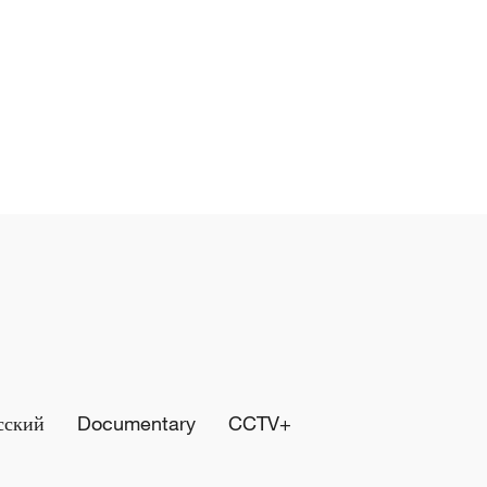
сский
Documentary
CCTV+