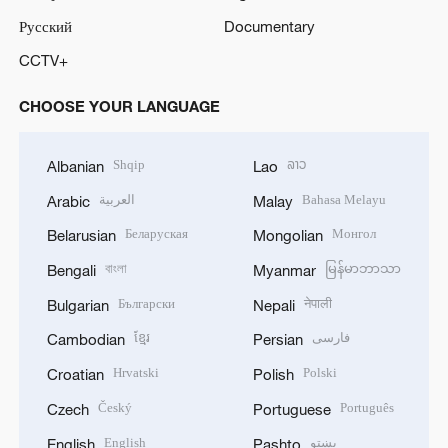
Русский
Documentary
CCTV+
CHOOSE YOUR LANGUAGE
Shqip
ລາວ
Albanian
Lao
العربية
Bahasa Melayu
Arabic
Malay
Беларуская
Монгол
Belarusian
Mongolian
বাংলা
မြန်မာဘာသာ
Bengali
Myanmar
Български
नेपाली
Bulgarian
Nepali
ខ្មែរ
فارسی
Cambodian
Persian
Hrvatski
Polski
Croatian
Polish
Český
Português
Czech
Portuguese
English
پښتو
English
Pashto