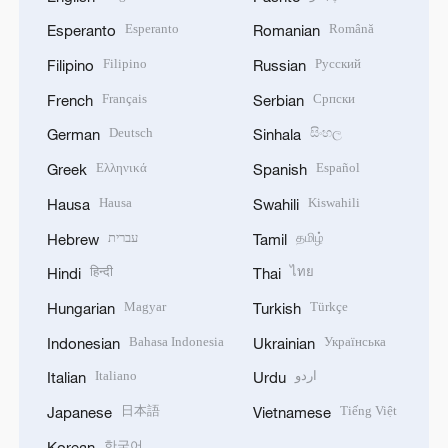
Esperanto
Română
Esperanto
Romanian
Filipino
Русский
Filipino
Russian
Français
Српски
French
Serbian
Deutsch
සිංහල
German
Sinhala
Ελληνικά
Español
Greek
Spanish
Hausa
Kiswahili
Hausa
Swahili
עברית
தமிழ்
Hebrew
Tamil
हिन्दी
ไทย
Hindi
Thai
Magyar
Türkçe
Hungarian
Turkish
Bahasa Indonesia
Українська
Indonesian
Ukrainian
Italiano
اردو
Italian
Urdu
日本語
Tiếng Việt
Japanese
Vietnamese
한국어
Korean