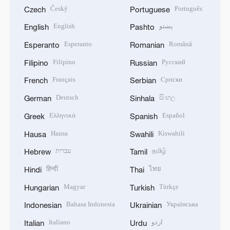
Český
Português
Czech
Portuguese
English
پښتو
English
Pashto
Esperanto
Română
Esperanto
Romanian
Filipino
Русский
Filipino
Russian
Français
Српски
French
Serbian
Deutsch
සිංහල
German
Sinhala
Ελληνικά
Español
Greek
Spanish
Hausa
Kiswahili
Hausa
Swahili
עברית
தமிழ்
Hebrew
Tamil
हिन्दी
ไทย
Hindi
Thai
Magyar
Türkçe
Hungarian
Turkish
Bahasa Indonesia
Українська
Indonesian
Ukrainian
Italiano
اردو
Italian
Urdu