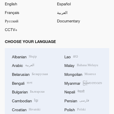
English
Español
Français
العربية
Русский
Documentary
CCTV+
CHOOSE YOUR LANGUAGE
Shqip
ລາວ
Albanian
Lao
العربية
Bahasa Melayu
Arabic
Malay
Беларуская
Монгол
Belarusian
Mongolian
বাংলা
မြန်မာဘာသာ
Bengali
Myanmar
Български
नेपाली
Bulgarian
Nepali
ខ្មែរ
فارسی
Cambodian
Persian
Hrvatski
Polski
Croatian
Polish