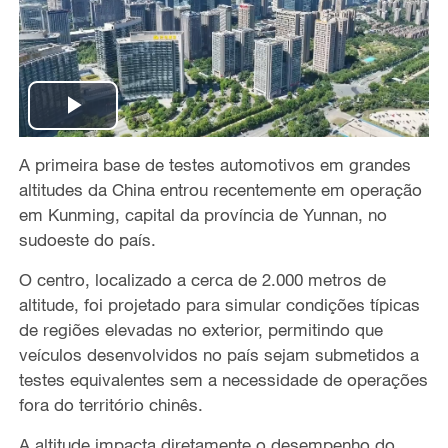
P
A primeira base de testes automotivos em grandes
l
altitudes da China entrou recentemente em operação
a
em Kunming, capital da província de Yunnan, no
sudoeste do país.
y
O centro, localizado a cerca de 2.000 metros de
V
altitude, foi projetado para simular condições típicas
de regiões elevadas no exterior, permitindo que
i
veículos desenvolvidos no país sejam submetidos a
testes equivalentes sem a necessidade de operações
d
fora do território chinês.
e
A altitude impacta diretamente o desempenho do