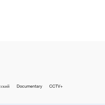
сский
Documentary
CCTV+