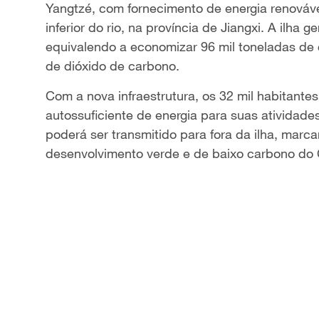
Yangtzé, com fornecimento de energia renováve
a
inferior do rio, na província de Jiangxi. A ilha
equivalendo a economizar 96 mil toneladas de 
y
de dióxido de carbono.
V
Com a nova infraestrutura, os 32 mil habitante
autossuficiente de energia para suas atividade
i
poderá ser transmitido para fora da ilha, mar
d
desenvolvimento verde e de baixo carbono do 
e
o