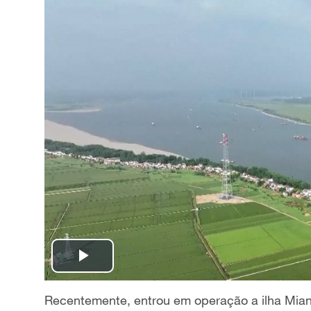
P
l
Recentemente, entrou em operação a ilha Mianc