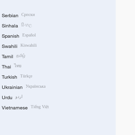
Serbian
Српски
Sinhala
සිංහල
Spanish
Español
Swahili
Kiswahili
Tamil
தமிழ்
Thai
ไทย
Turkish
Türkçe
Ukrainian
Українська
Urdu
اردو
Vietnamese
Tiếng Việt