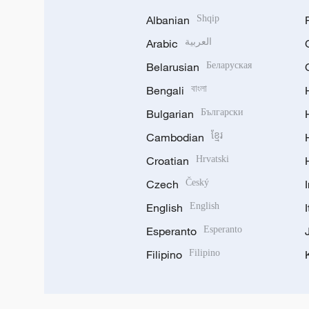
Albanian
Shqip
Arabic
العربية
Belarusian
Беларуская
Bengali
বাংলা
Bulgarian
Български
Cambodian
ខ្មែរ
Croatian
Hrvatski
Czech
Český
English
English
Esperanto
Esperanto
Filipino
Filipino