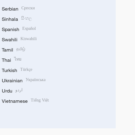
Serbian
Српски
Sinhala
සිංහල
Spanish
Español
Swahili
Kiswahili
Tamil
தமிழ்
Thai
ไทย
Turkish
Türkçe
Ukrainian
Українська
Urdu
اردو
Vietnamese
Tiếng Việt