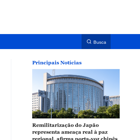
Busca
Principais Notícias
Remilitarização do Japão
representa ameaça real à paz
regional, afirma porta-voz chinês