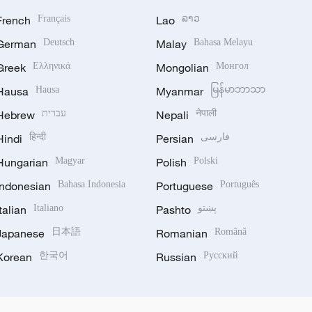
French
Français
Lao
ລາວ
German
Deutsch
Malay
Bahasa Melayu
Greek
Ελληνικά
Mongolian
Монгол
Hausa
Hausa
Myanmar
မြန်မာဘာသာ
Hebrew
עברית
Nepali
नेपाली
Hindi
हिन्दी
Persian
فارسی
Hungarian
Magyar
Polish
Polski
Indonesian
Bahasa Indonesia
Portuguese
Português
Italian
Italiano
Pashto
پښتو
Japanese
日本語
Romanian
Română
Korean
한국어
Russian
Русский