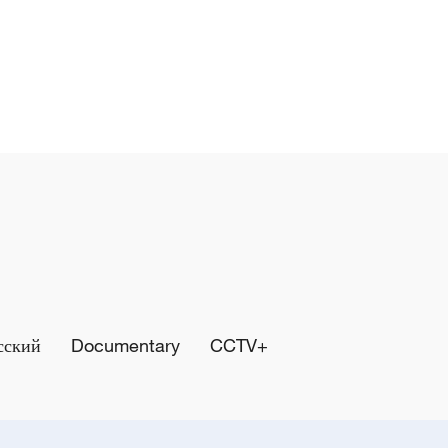
сский
Documentary
CCTV+