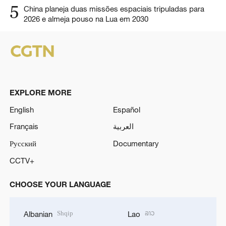
5
China planeja duas missões espaciais tripuladas para
2026 e almeja pouso na Lua em 2030
EXPLORE MORE
English
Español
Français
العربية
Русский
Documentary
CCTV+
CHOOSE YOUR LANGUAGE
Shqip
ລາວ
Albanian
Lao