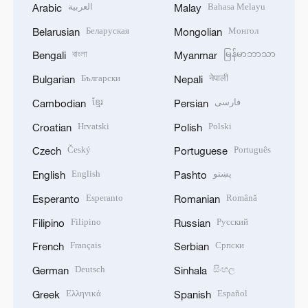
العربية
Bahasa Melayu
Arabic
Malay
Беларуская
Монгол
Belarusian
Mongolian
বাংলা
မြန်မာဘာသာ
Bengali
Myanmar
Български
नेपाली
Bulgarian
Nepali
ខ្មែរ
فارسی
Cambodian
Persian
Hrvatski
Polski
Croatian
Polish
Český
Português
Czech
Portuguese
English
پښتو
English
Pashto
Esperanto
Română
Esperanto
Romanian
Filipino
Русский
Filipino
Russian
Français
Српски
French
Serbian
Deutsch
සිංහල
German
Sinhala
Ελληνικά
Español
Greek
Spanish