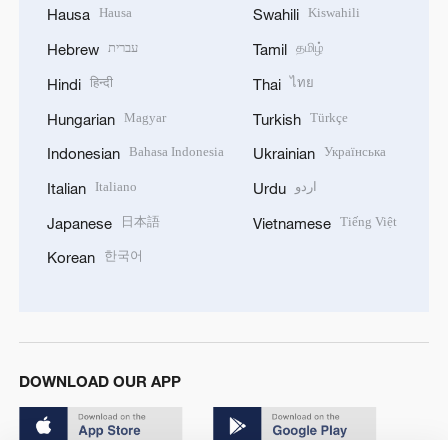
Hausa
Kiswahili
Hausa
Swahili
עברית
தமிழ்
Hebrew
Tamil
हिन्दी
ไทย
Hindi
Thai
Magyar
Türkçe
Hungarian
Turkish
Bahasa Indonesia
Українська
Indonesian
Ukrainian
Italiano
اردو
Italian
Urdu
日本語
Tiếng Việt
Japanese
Vietnamese
한국어
Korean
DOWNLOAD OUR APP