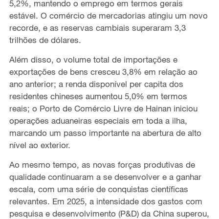
5,2%, mantendo o emprego em termos gerais
est
á
vel. O com
é
rcio de mercadorias atingiu um novo
recorde, e as reservas cambiais superaram 3,3
trilh
õ
es de d
ó
lares.
Al
é
m disso, o volume total de importa
çõ
es e
exporta
çõ
es de bens cresceu 3,8%
em rela
çã
o ao
ano anterior; a renda dispon
í
vel per capita dos
residentes chineses aumentou 5,0%
em termos
reais; o Porto de Com
é
rcio Livre de Hainan iniciou
opera
ções
aduaneir
as especiais
em toda a ilha,
marcando um passo importante na abertura de alto
n
í
vel ao exterior.
Ao mesmo tempo, as novas for
ç
as produtivas de
qualidade continuaram a se desenvolver e a ganhar
escala, com uma s
é
rie de conquistas cient
í
ficas
relevantes. Em 2025, a intensidade dos gastos com
pesquisa e desenvolvimento (P&D) da China superou,