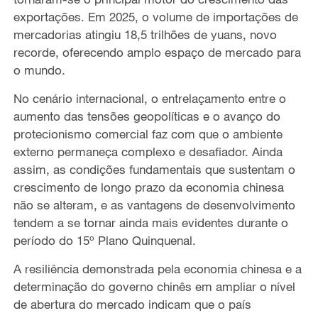
exporta
çõ
es. Em 2025, o volume de importa
çõ
es de
mercadorias atingiu 18,5 trilh
õ
es de yuans, novo
recorde, oferecendo amplo espa
ç
o de mercado para
o mundo.
No cen
á
rio internacional, o entrela
ç
amento entre o
aumento
das tens
õ
es geopol
í
ticas e o avan
ç
o do
protecionismo comercial faz com que o ambiente
externo permane
ç
a complexo e desafiador. Ainda
assim, as condi
çõ
es fundamentais que sustentam o
crescimento de longo prazo da economia chinesa
n
ã
o se alteram, e as vantagens de desenvolvimento
tendem a se tornar ainda mais evidentes durante o
per
í
odo do 15
º
Plano Quinquenal.
A resili
ê
ncia demonstrada pela economia chinesa e a
determina
çã
o do governo chin
ê
s em ampliar o n
í
vel
de abertura do mercado indicam que o pa
í
s