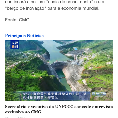
continuar
á
a ser um "o
á
sis de crescimento" e um
"ber
ç
o de inova
çã
o" para a economia mundial.
Fonte: CMG
Principais Notícias
Secretário-executivo da UNFCCC concede entrevista
exclusiva ao CMG