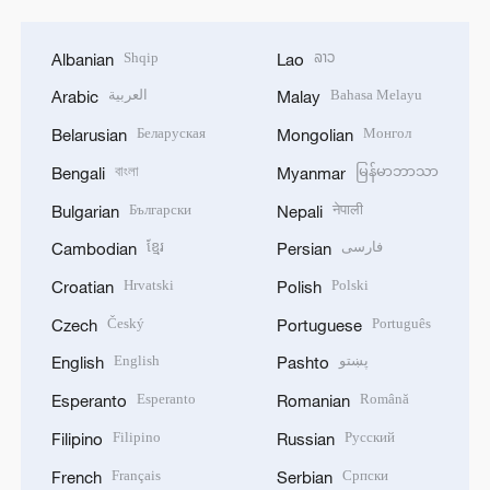
Shqip
ລາວ
Albanian
Lao
العربية
Bahasa Melayu
Arabic
Malay
Беларуская
Монгол
Belarusian
Mongolian
বাংলা
မြန်မာဘာသာ
Bengali
Myanmar
Български
नेपाली
Bulgarian
Nepali
ខ្មែរ
فارسی
Cambodian
Persian
Hrvatski
Polski
Croatian
Polish
Český
Português
Czech
Portuguese
English
پښتو
English
Pashto
Esperanto
Română
Esperanto
Romanian
Filipino
Русский
Filipino
Russian
Français
Српски
French
Serbian