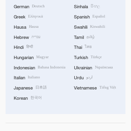
Deutsch
සිංහල
German
Sinhala
Ελληνικά
Español
Greek
Spanish
Hausa
Kiswahili
Hausa
Swahili
עברית
தமிழ்
Hebrew
Tamil
हिन्दी
ไทย
Hindi
Thai
Magyar
Türkçe
Hungarian
Turkish
Bahasa Indonesia
Українська
Indonesian
Ukrainian
Italiano
اردو
Italian
Urdu
日本語
Tiếng Việt
Japanese
Vietnamese
한국어
Korean