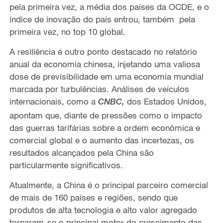
pela primeira vez, a m
é
dia dos pa
í
ses da OCDE, e o
í
ndice de inova
çã
o do pa
í
s entrou, tamb
é
m pela
primeira vez, no top 10 global.
A resili
ê
ncia
é
outro ponto destacado no relat
ó
rio
anual da economia chinesa, injetando uma valiosa
dose de previsibilidade em uma economia mundial
marcada por turbul
ê
ncias. An
á
lises de ve
í
culos
internacionais, como a
dos Estados Unidos,
CNBC,
apontam que, diante de press
õ
es como o impacto
das guerras tarif
á
rias sobre a ordem econ
ô
mica e
comercial global e o aumento das incertezas, os
resultados alcan
ç
ados pela China s
ã
o
particularmente significativos.
Atualmente, a China
é
o principal parceiro comercial
de mais de 160 pa
í
ses e regi
õ
es, sendo que
produtos de alta tecnologia e alto valor agregado
tornaram-se o principal motor do crescimento das