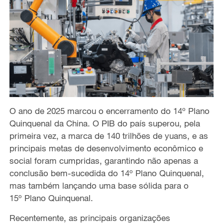
O ano de 2025 marcou o encerramento do 14
º
Plano
Quinquenal da China. O PIB do pa
í
s superou, pela
primeira vez, a marca de 140 trilh
õ
es de yuans, e as
principais metas de desenvolvimento econ
ô
mico e
social foram cumpridas, garantindo n
ã
o apenas a
conclus
ã
o bem-sucedida do 14
º
Plano Quinquenal,
mas tamb
é
m lan
ç
ando uma base s
ó
lida para o
15
º
Plano Quinquenal
.
Recentemente, as principais organiza
çõ
es