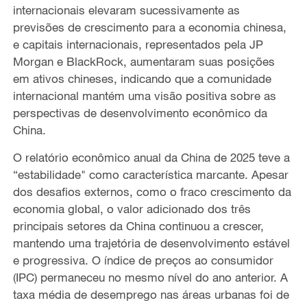
internacionais elevaram sucessivamente as
previs
õ
es de crescimento para a economia chinesa,
e capitais internacionais, representados pela JP
Morgan e BlackRock, aumentaram suas posi
çõ
es
em ativos chineses, indicando que a comunidade
internacional mant
é
m uma vis
ã
o positiva sobre as
perspectivas de desenvolvimento econ
ô
mico da
China.
O relat
ó
rio econ
ô
mico anual da China de 2025 teve a
“
estabilidade" como caracter
í
stica marcante. Apesar
dos desafios externos, como o fraco crescimento da
economia global, o valor adicionado dos tr
ê
s
principais setores da China continuou a crescer,
mantendo uma trajet
ó
ria de desenvolvimento est
á
vel
e progressiva.
O
í
ndice de pre
ç
os
ao
consumidor
(IPC) permaneceu
no mesmo n
í
vel d
o ano anterior.
A
taxa m
é
dia de desemprego nas
á
reas urbanas foi de