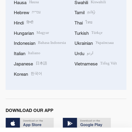
Hausa
Kiswahili
Hausa
Swahili
עברית
தமிழ்
Hebrew
Tamil
हिन्दी
ไทย
Hindi
Thai
Magyar
Türkçe
Hungarian
Turkish
Bahasa Indonesia
Українська
Indonesian
Ukrainian
Italiano
اردو
Italian
Urdu
日本語
Tiếng Việt
Japanese
Vietnamese
한국어
Korean
DOWNLOAD OUR APP