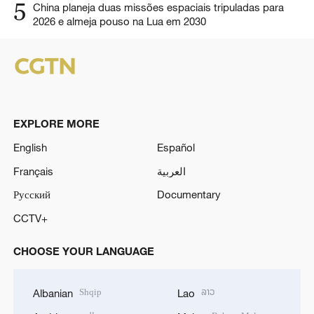
5
China planeja duas missões espaciais tripuladas para
2026 e almeja pouso na Lua em 2030
EXPLORE MORE
English
Español
Français
العربية
Русский
Documentary
CCTV+
CHOOSE YOUR LANGUAGE
Shqip
ລາວ
Albanian
Lao