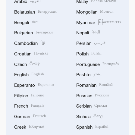
العربية
Bahasa Melayu
Arabic
Malay
Беларуская
Монгол
Belarusian
Mongolian
বাংলা
မြန်မာဘာသာ
Bengali
Myanmar
Български
नेपाली
Bulgarian
Nepali
ខ្មែរ
فارسی
Cambodian
Persian
Hrvatski
Polski
Croatian
Polish
Český
Português
Czech
Portuguese
English
پښتو
English
Pashto
Esperanto
Română
Esperanto
Romanian
Filipino
Русский
Filipino
Russian
Français
Српски
French
Serbian
Deutsch
සිංහල
German
Sinhala
Ελληνικά
Español
Greek
Spanish