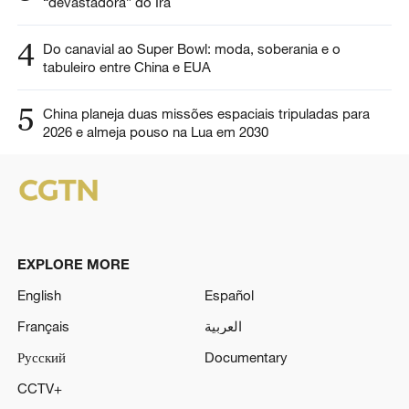
“devastadora” do Irã
4
Do canavial ao Super Bowl: moda, soberania e o
tabuleiro entre China e EUA
5
China planeja duas missões espaciais tripuladas para
2026 e almeja pouso na Lua em 2030
EXPLORE MORE
English
Español
Français
العربية
Русский
Documentary
CCTV+