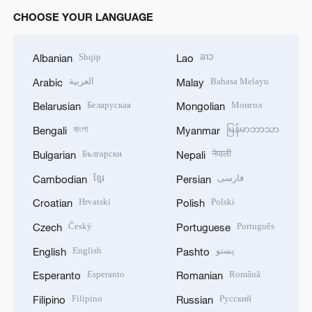
CHOOSE YOUR LANGUAGE
Shqip
ລາວ
Albanian
Lao
العربية
Bahasa Melayu
Arabic
Malay
Беларуская
Монгол
Belarusian
Mongolian
বাংলা
မြန်မာဘာသာ
Bengali
Myanmar
Български
नेपाली
Bulgarian
Nepali
ខ្មែរ
فارسی
Cambodian
Persian
Hrvatski
Polski
Croatian
Polish
Český
Português
Czech
Portuguese
English
پښتو
English
Pashto
Esperanto
Română
Esperanto
Romanian
Filipino
Русский
Filipino
Russian