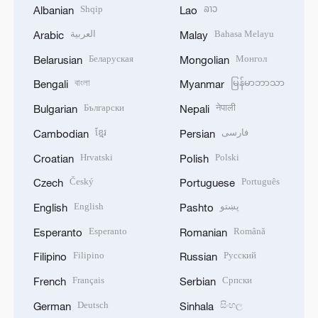
Shqip
ລາວ
Albanian
Lao
العربية
Bahasa Melayu
Arabic
Malay
Беларуская
Монгол
Belarusian
Mongolian
বাংলা
မြန်မာဘာသာ
Bengali
Myanmar
Български
नेपाली
Bulgarian
Nepali
ខ្មែរ
فارسی
Cambodian
Persian
Hrvatski
Polski
Croatian
Polish
Český
Português
Czech
Portuguese
English
پښتو
English
Pashto
Esperanto
Română
Esperanto
Romanian
Filipino
Русский
Filipino
Russian
Français
Српски
French
Serbian
Deutsch
සිංහල
German
Sinhala