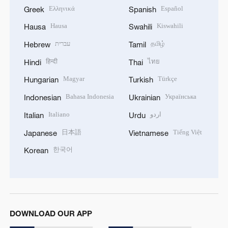
Ελληνικά
Español
Greek
Spanish
Hausa
Kiswahili
Hausa
Swahili
עברית
தமிழ்
Hebrew
Tamil
हिन्दी
ไทย
Hindi
Thai
Magyar
Türkçe
Hungarian
Turkish
Bahasa Indonesia
Українська
Indonesian
Ukrainian
Italiano
اردو
Italian
Urdu
日本語
Tiếng Việt
Japanese
Vietnamese
한국어
Korean
DOWNLOAD OUR APP