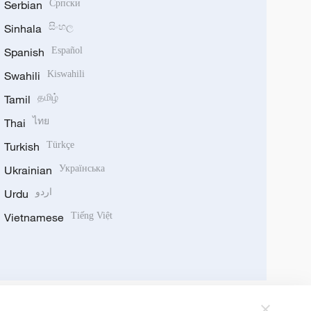
Serbian
Српски
Sinhala
සිංහල
Spanish
Español
Swahili
Kiswahili
Tamil
தமிழ்
Thai
ไทย
Turkish
Türkçe
Ukrainian
Українська
Urdu
اردو
Vietnamese
Tiếng Việt