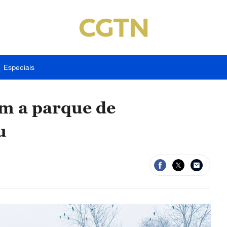
Especiais
am a parque de
u