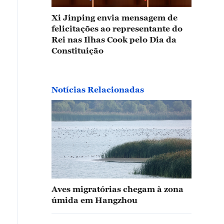
centemente, um grande grupo de aves migratórias ch
nas Úmidas de Jiangsu, província localizada no leste 
Xi Jinping envia mensagem de
felicitações ao representante do
scansam em um ambiente seguro e protegido, criando
Rei nas Ilhas Cook pelo Dia da
mano e a natureza. (VCG)
Constituição
Notícias Relacionadas
Aves migratórias chegam à zona
úmida em Hangzhou