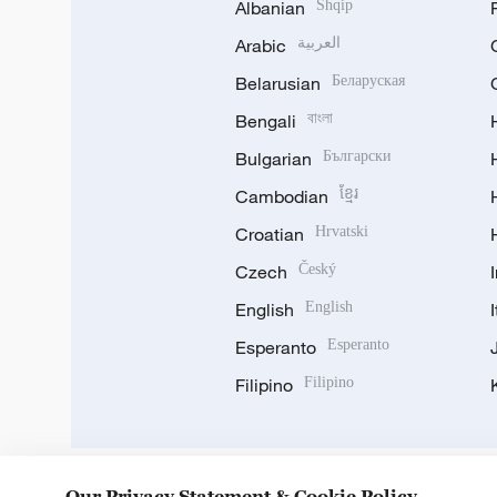
Albanian
Shqip
Arabic
العربية
Belarusian
Беларуская
Bengali
বাংলা
Bulgarian
Български
Cambodian
ខ្មែរ
Croatian
Hrvatski
Czech
Český
English
English
Esperanto
Esperanto
Filipino
Filipino
Our Privacy Statement & Cookie Policy