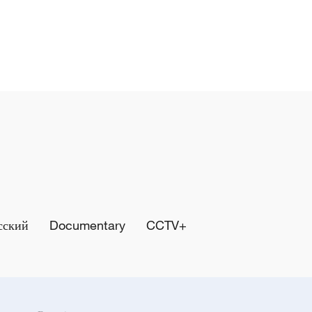
сский
Documentary
CCTV+