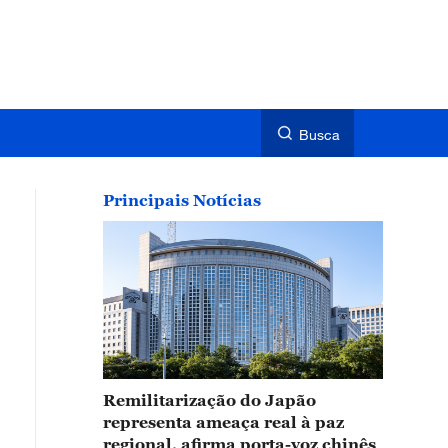
Busca
Principais Notícias
Remilitarização do Japão
representa ameaça real à paz
regional, afirma porta-voz chinês