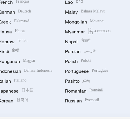
French
Français
Lao
ລາວ
German
Deutsch
Malay
Bahasa Melayu
Greek
Ελληνικά
Mongolian
Монгол
Hausa
Hausa
Myanmar
မြန်မာဘာသာ
Hebrew
עברית
Nepali
नेपाली
Hindi
हिन्दी
Persian
فارسی
Hungarian
Magyar
Polish
Polski
Indonesian
Bahasa Indonesia
Portuguese
Português
Italian
Italiano
Pashto
پښتو
Japanese
日本語
Romanian
Română
Korean
한국어
Russian
Русский