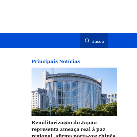
Busca
Principais Notícias
Remilitarização do Japão
representa ameaça real à paz
regional, afirma porta-voz chinês