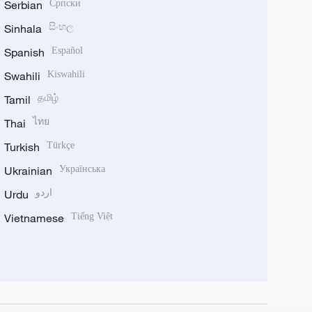
Serbian
Српски
Sinhala
සිංහල
Spanish
Español
Swahili
Kiswahili
Tamil
தமிழ்
Thai
ไทย
Turkish
Türkçe
Ukrainian
Українська
Urdu
اردو
Vietnamese
Tiếng Việt