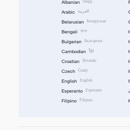
Albanian
Shqip
Arabic
العربية
Belarusian
Беларуская
Bengali
বাংলা
Bulgarian
Български
Cambodian
ខ្មែរ
Croatian
Hrvatski
Czech
Český
English
English
Esperanto
Esperanto
Filipino
Filipino