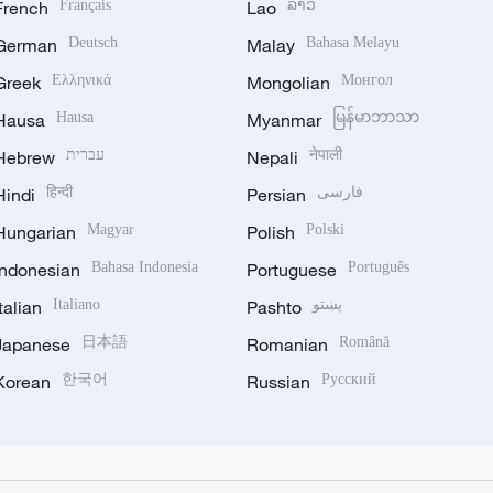
French
Français
Lao
ລາວ
German
Deutsch
Malay
Bahasa Melayu
Greek
Ελληνικά
Mongolian
Монгол
Hausa
Hausa
Myanmar
မြန်မာဘာသာ
Hebrew
עברית
Nepali
नेपाली
Hindi
हिन्दी
Persian
فارسی
Hungarian
Magyar
Polish
Polski
Indonesian
Bahasa Indonesia
Portuguese
Português
Italian
Italiano
Pashto
پښتو
Japanese
日本語
Romanian
Română
Korean
한국어
Russian
Русский