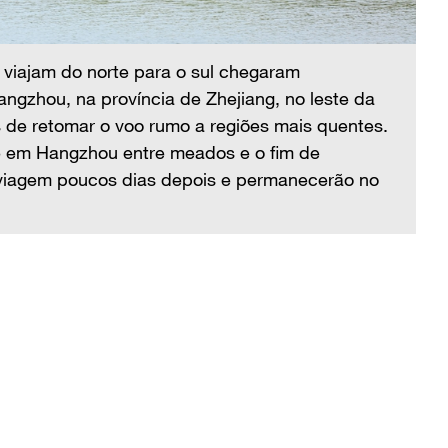
Os
re
 viajam do norte para o sul chegaram
Ch
gzhou, na província de Zhejiang, no leste da
Pr
 de retomar o voo rumo a regiões mais quentes.
no
 em Hangzhou entre meados e o fim de
su
 viagem poucos dias depois e permanecerão no