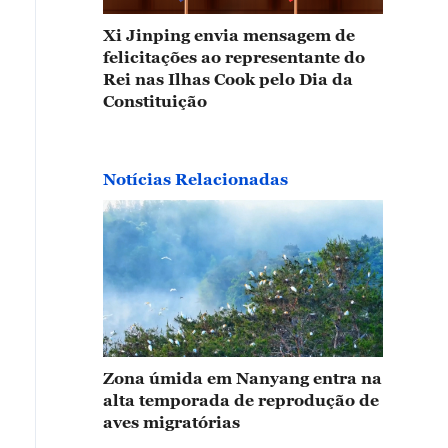
 primeiros bandos de aves migratórias que viajam do 
Xi Jinping envia mensagem de
felicitações ao representante do
centemente a uma ampla área úmida em Hangzhou, na p
Rei nas Ilhas Cook pelo Dia da
ina. As aves fazem uma breve pausa antes de retomar 
Constituição
evê-se que um grande número delas pouse em Hangzho
vembro. As espécies migratórias seguirão viagem pou
l até fevereiro do próximo ano.
Notícias Relacionadas
Zona úmida em Nanyang entra na
alta temporada de reprodução de
aves migratórias