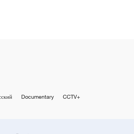
сский
Documentary
CCTV+