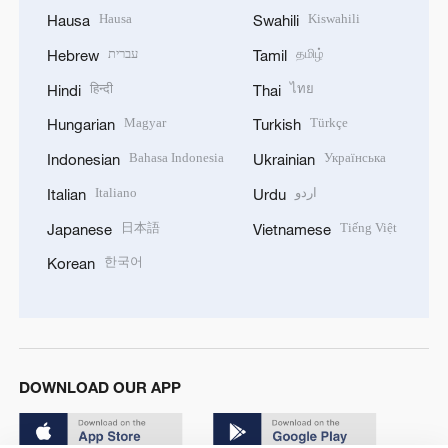
Hausa
Kiswahili
Hausa
Swahili
עברית
தமிழ்
Hebrew
Tamil
हिन्दी
ไทย
Hindi
Thai
Magyar
Türkçe
Hungarian
Turkish
Bahasa Indonesia
Українська
Indonesian
Ukrainian
Italiano
اردو
Italian
Urdu
日本語
Tiếng Việt
Japanese
Vietnamese
한국어
Korean
DOWNLOAD OUR APP