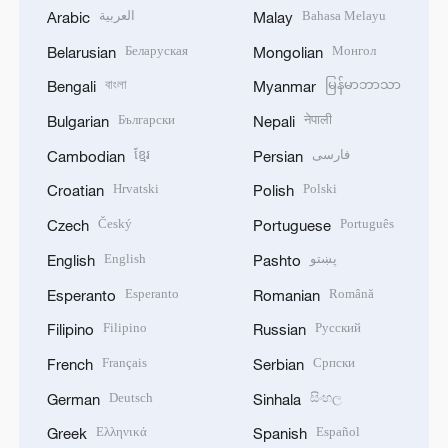
العربية
Bahasa Melayu
Arabic
Malay
Беларуская
Монгол
Belarusian
Mongolian
বাংলা
မြန်မာဘာသာ
Bengali
Myanmar
Български
नेपाली
Bulgarian
Nepali
ខ្មែរ
فارسی
Cambodian
Persian
Hrvatski
Polski
Croatian
Polish
Český
Português
Czech
Portuguese
English
پښتو
English
Pashto
Esperanto
Română
Esperanto
Romanian
Filipino
Русский
Filipino
Russian
Français
Српски
French
Serbian
Deutsch
සිංහල
German
Sinhala
Ελληνικά
Español
Greek
Spanish