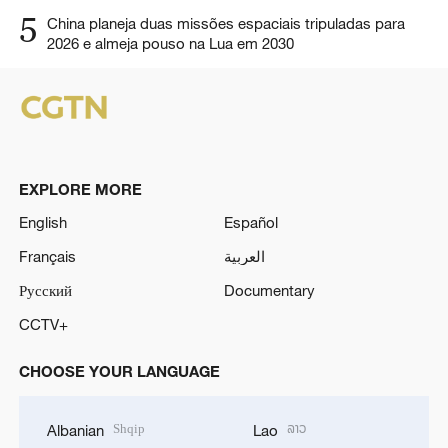
5
China planeja duas missões espaciais tripuladas para
2026 e almeja pouso na Lua em 2030
EXPLORE MORE
English
Español
Français
العربية
Русский
Documentary
CCTV+
CHOOSE YOUR LANGUAGE
Shqip
ລາວ
Albanian
Lao