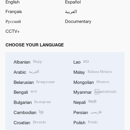
English
Español
Français
العربية
Русский
Documentary
CCTV+
CHOOSE YOUR LANGUAGE
Shqip
ລາວ
Albanian
Lao
العربية
Bahasa Melayu
Arabic
Malay
Беларуская
Монгол
Belarusian
Mongolian
বাংলা
မြန်မာဘာသာ
Bengali
Myanmar
Български
नेपाली
Bulgarian
Nepali
ខ្មែរ
فارسی
Cambodian
Persian
Hrvatski
Polski
Croatian
Polish