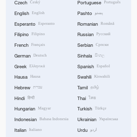
Český
Português
Czech
Portuguese
English
پښتو
English
Pashto
Esperanto
Română
Esperanto
Romanian
Filipino
Русский
Filipino
Russian
Français
Српски
French
Serbian
Deutsch
සිංහල
German
Sinhala
Ελληνικά
Español
Greek
Spanish
Hausa
Kiswahili
Hausa
Swahili
עברית
தமிழ்
Hebrew
Tamil
हिन्दी
ไทย
Hindi
Thai
Magyar
Türkçe
Hungarian
Turkish
Bahasa Indonesia
Українська
Indonesian
Ukrainian
Italiano
اردو
Italian
Urdu