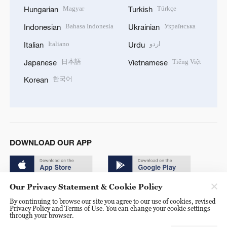
Magyar
Türkçe
Hungarian
Turkish
Bahasa Indonesia
Українська
Indonesian
Ukrainian
Italiano
اردو
Italian
Urdu
日本語
Tiếng Việt
Japanese
Vietnamese
한국어
Korean
DOWNLOAD OUR APP
Our Privacy Statement & Cookie Policy
By continuing to browse our site you agree to our use of cookies, revised
Privacy Policy and Terms of Use. You can change your cookie settings
through your browser.
© China Radio International.CRI. All Rights Reserved. 16A