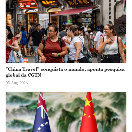
o
"China Travel" conquista o mundo, aponta pesquisa
global da CGTN
05-Aug-2026