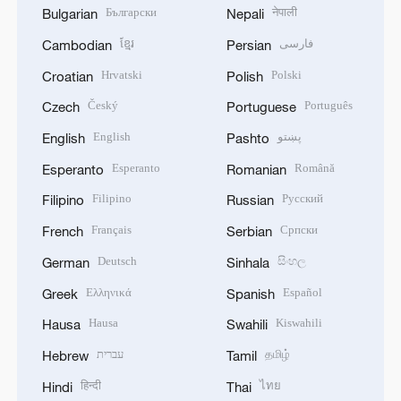
Български
नेपाली
Bulgarian
Nepali
ខ្មែរ
فارسی
Cambodian
Persian
Hrvatski
Polski
Croatian
Polish
Český
Português
Czech
Portuguese
English
پښتو
English
Pashto
Esperanto
Română
Esperanto
Romanian
Filipino
Русский
Filipino
Russian
Français
Српски
French
Serbian
Deutsch
සිංහල
German
Sinhala
Ελληνικά
Español
Greek
Spanish
Hausa
Kiswahili
Hausa
Swahili
עברית
தமிழ்
Hebrew
Tamil
हिन्दी
ไทย
Hindi
Thai