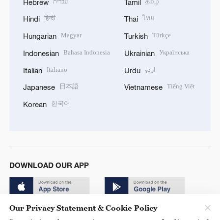
עברית
தமிழ்
Hebrew
Tamil
हिन्दी
ไทย
Hindi
Thai
Magyar
Türkçe
Hungarian
Turkish
Bahasa Indonesia
Українська
Indonesian
Ukrainian
Italiano
اردو
Italian
Urdu
日本語
Tiếng Việt
Japanese
Vietnamese
한국어
Korean
DOWNLOAD OUR APP
Our Privacy Statement & Cookie Policy