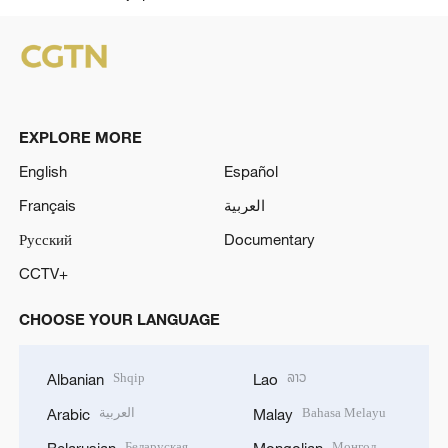
EXPLORE MORE
English
Español
Français
العربية
Русский
Documentary
CCTV+
CHOOSE YOUR LANGUAGE
Shqip
ລາວ
Albanian
Lao
العربية
Bahasa Melayu
Arabic
Malay
Беларуская
Монгол