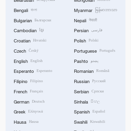
Belarusian
Mongolian
বাংলা
မြန်မာဘာသာ
Bengali
Myanmar
Български
नेपाली
Bulgarian
Nepali
ខ្មែរ
فارسی
Cambodian
Persian
Hrvatski
Polski
Croatian
Polish
Český
Português
Czech
Portuguese
English
پښتو
English
Pashto
Esperanto
Română
Esperanto
Romanian
Filipino
Русский
Filipino
Russian
Français
Српски
French
Serbian
Deutsch
සිංහල
German
Sinhala
Ελληνικά
Español
Greek
Spanish
Hausa
Kiswahili
Hausa
Swahili