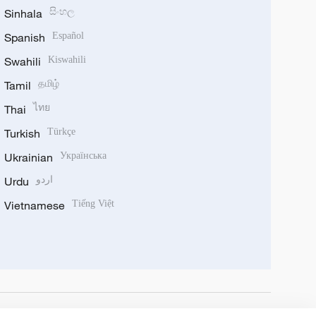
Sinhala
සිංහල
Spanish
Español
Swahili
Kiswahili
Tamil
தமிழ்
Thai
ไทย
Turkish
Türkçe
Ukrainian
Українська
Urdu
اردو
Vietnamese
Tiếng Việt