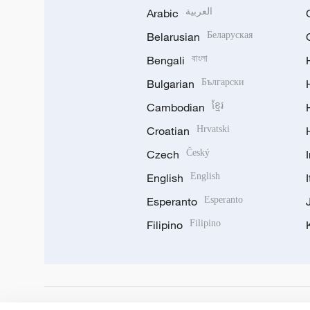
Arabic
العربية
Belarusian
Беларуская
Bengali
বাংলা
Bulgarian
Български
Cambodian
ខ្មែរ
Croatian
Hrvatski
Czech
Český
English
English
Esperanto
Esperanto
Filipino
Filipino