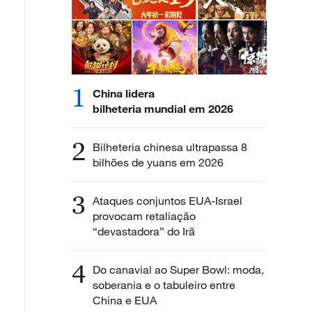
1
China lidera
bilheteria mundial em 2026
2
Bilheteria chinesa ultrapassa 8
bilhões de yuans em 2026
3
Ataques conjuntos EUA-Israel
provocam retaliação
“devastadora” do Irã
4
Do canavial ao Super Bowl: moda,
soberania e o tabuleiro entre
China e EUA