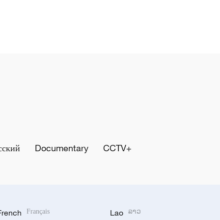
сский
Documentary
CCTV+
French
Français
Lao
ລາວ