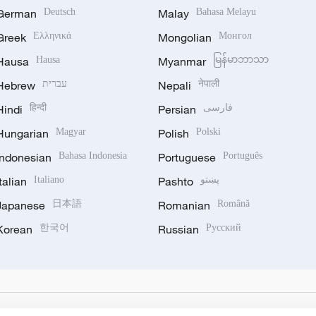
German
Deutsch
Malay
Bahasa Melayu
Greek
Ελληνικά
Mongolian
Монгол
Hausa
Hausa
Myanmar
မြန်မာဘာသာ
Hebrew
עברית
Nepali
नेपाली
Hindi
हिन्दी
Persian
فارسی
Hungarian
Magyar
Polish
Polski
Indonesian
Bahasa Indonesia
Portuguese
Português
Italian
Italiano
Pashto
پښتو
Japanese
日本語
Romanian
Română
Korean
한국어
Russian
Русский