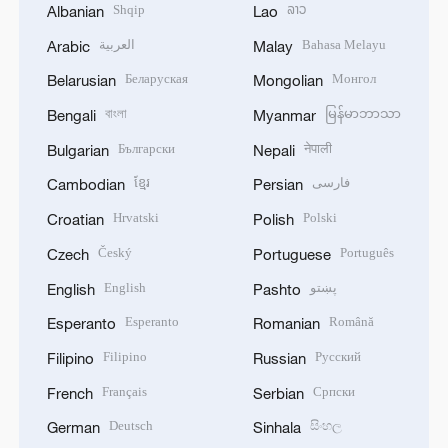
Shqip
ລາວ
Albanian
Lao
العربية
Bahasa Melayu
Arabic
Malay
Беларуская
Монгол
Belarusian
Mongolian
বাংলা
မြန်မာဘာသာ
Bengali
Myanmar
Български
नेपाली
Bulgarian
Nepali
ខ្មែរ
فارسی
Cambodian
Persian
Hrvatski
Polski
Croatian
Polish
Český
Português
Czech
Portuguese
English
پښتو
English
Pashto
Esperanto
Română
Esperanto
Romanian
Filipino
Русский
Filipino
Russian
Français
Српски
French
Serbian
Deutsch
සිංහල
German
Sinhala