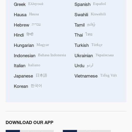
Ελληνικά
Español
Greek
Spanish
Hausa
Kiswahili
Hausa
Swahili
עברית
தமிழ்
Hebrew
Tamil
हिन्दी
ไทย
Hindi
Thai
Magyar
Türkçe
Hungarian
Turkish
Bahasa Indonesia
Українська
Indonesian
Ukrainian
Italiano
اردو
Italian
Urdu
日本語
Tiếng Việt
Japanese
Vietnamese
한국어
Korean
DOWNLOAD OUR APP