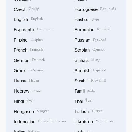
Český
Português
Czech
Portuguese
English
پښتو
English
Pashto
Esperanto
Română
Esperanto
Romanian
Filipino
Русский
Filipino
Russian
Français
Српски
French
Serbian
Deutsch
සිංහල
German
Sinhala
Ελληνικά
Español
Greek
Spanish
Hausa
Kiswahili
Hausa
Swahili
עברית
தமிழ்
Hebrew
Tamil
हिन्दी
ไทย
Hindi
Thai
Magyar
Türkçe
Hungarian
Turkish
Bahasa Indonesia
Українська
Indonesian
Ukrainian
Italiano
اردو
Italian
Urdu