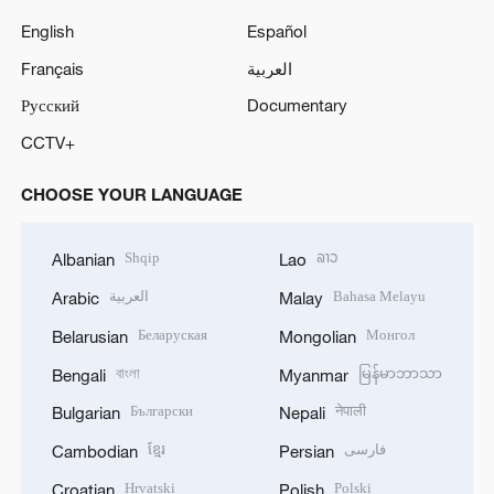
English
Español
Français
العربية
Русский
Documentary
CCTV+
CHOOSE YOUR LANGUAGE
Shqip
ລາວ
Albanian
Lao
العربية
Bahasa Melayu
Arabic
Malay
Беларуская
Монгол
Belarusian
Mongolian
বাংলা
မြန်မာဘာသာ
Bengali
Myanmar
Български
नेपाली
Bulgarian
Nepali
ខ្មែរ
فارسی
Cambodian
Persian
Hrvatski
Polski
Croatian
Polish