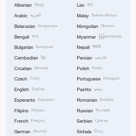
Shqip
ລາວ
Albanian
Lao
العربية
Bahasa Melayu
Arabic
Malay
Беларуская
Монгол
Belarusian
Mongolian
বাংলা
မြန်မာဘာသာ
Bengali
Myanmar
Български
नेपाली
Bulgarian
Nepali
ខ្មែរ
فارسی
Cambodian
Persian
Hrvatski
Polski
Croatian
Polish
Český
Português
Czech
Portuguese
English
پښتو
English
Pashto
Esperanto
Română
Esperanto
Romanian
Filipino
Русский
Filipino
Russian
Français
Српски
French
Serbian
Deutsch
සිංහල
German
Sinhala