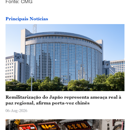
o
Fonte: CMG
Principais Notícias
Remilitarização do Japão representa ameaça real à
paz regional, afirma porta-voz chinês
06-Aug-2026