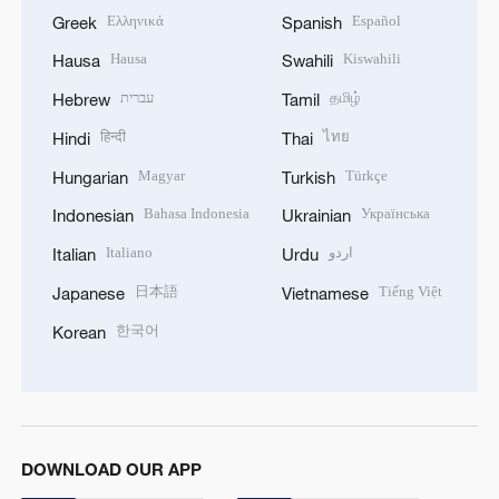
Ελληνικά
Español
Greek
Spanish
Hausa
Kiswahili
Hausa
Swahili
עברית
தமிழ்
Hebrew
Tamil
हिन्दी
ไทย
Hindi
Thai
Magyar
Türkçe
Hungarian
Turkish
Bahasa Indonesia
Українська
Indonesian
Ukrainian
Italiano
اردو
Italian
Urdu
日本語
Tiếng Việt
Japanese
Vietnamese
한국어
Korean
DOWNLOAD OUR APP