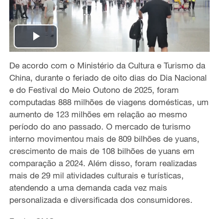
P
De acordo com o Ministério da Cultura e Turismo da
l
China, durante o feriado de oito dias do Dia Nacional
a
e do Festival do Meio Outono
de
2025, foram
computadas
888 milhões de viagens
domésticas,
um
y
aumento de 123 milhões em relação ao mesmo
período do ano passado. O mercado de turismo
V
interno movimentou
mais de 809 bilhões de yuans,
crescimento
de mais de 108 bilhões de yuans em
i
comparação
a
2024.
Além disso
, foram realizadas
mais de 29 mil atividades culturais e turísticas,
d
atendendo
a uma demanda cada vez mais
e
personalizada e diversificada
dos consumidores.