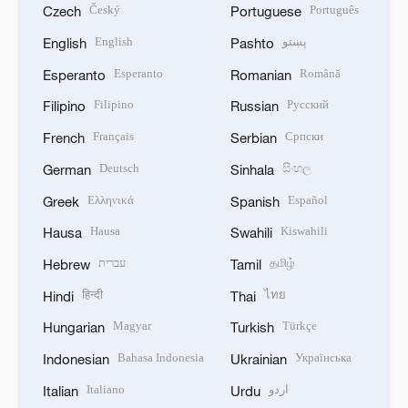
Český
Português
Czech
Portuguese
English
پښتو
English
Pashto
Esperanto
Română
Esperanto
Romanian
Filipino
Русский
Filipino
Russian
Français
Српски
French
Serbian
Deutsch
සිංහල
German
Sinhala
Ελληνικά
Español
Greek
Spanish
Hausa
Kiswahili
Hausa
Swahili
עברית
தமிழ்
Hebrew
Tamil
हिन्दी
ไทย
Hindi
Thai
Magyar
Türkçe
Hungarian
Turkish
Bahasa Indonesia
Українська
Indonesian
Ukrainian
Italiano
اردو
Italian
Urdu