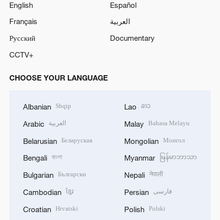
English
Español
Français
العربية
Русский
Documentary
CCTV+
CHOOSE YOUR LANGUAGE
Shqip
ລາວ
Albanian
Lao
العربية
Bahasa Melayu
Arabic
Malay
Беларуская
Монгол
Belarusian
Mongolian
বাংলা
မြန်မာဘာသာ
Bengali
Myanmar
Български
नेपाली
Bulgarian
Nepali
ខ្មែរ
فارسی
Cambodian
Persian
Hrvatski
Polski
Croatian
Polish