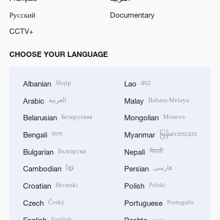
Русский
Documentary
CCTV+
CHOOSE YOUR LANGUAGE
Shqip
ລາວ
Albanian
Lao
العربية
Bahasa Melayu
Arabic
Malay
Беларуская
Монгол
Belarusian
Mongolian
বাংলা
မြန်မာဘာသာ
Bengali
Myanmar
Български
नेपाली
Bulgarian
Nepali
ខ្មែរ
فارسی
Cambodian
Persian
Hrvatski
Polski
Croatian
Polish
Český
Português
Czech
Portuguese
English
پښتو
English
Pashto