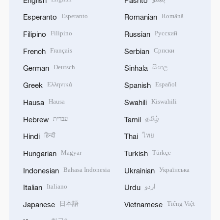
Esperanto
Română
Esperanto
Romanian
Filipino
Русский
Filipino
Russian
Français
Српски
French
Serbian
Deutsch
සිංහල
German
Sinhala
Ελληνικά
Español
Greek
Spanish
Hausa
Kiswahili
Hausa
Swahili
עברית
தமிழ்
Hebrew
Tamil
हिन्दी
ไทย
Hindi
Thai
Magyar
Türkçe
Hungarian
Turkish
Bahasa Indonesia
Українська
Indonesian
Ukrainian
Italiano
اردو
Italian
Urdu
日本語
Tiếng Việt
Japanese
Vietnamese