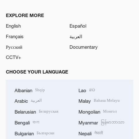
EXPLORE MORE
English
Español
Français
العربية
Русский
Documentary
CCTV+
CHOOSE YOUR LANGUAGE
Shqip
ລາວ
Albanian
Lao
العربية
Bahasa Melayu
Arabic
Malay
Беларуская
Монгол
Belarusian
Mongolian
বাংলা
မြန်မာဘာသာ
Bengali
Myanmar
Български
नेपाली
Bulgarian
Nepali