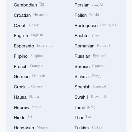
ខ្មែរ
فارسی
Cambodian
Persian
Hrvatski
Polski
Croatian
Polish
Český
Português
Czech
Portuguese
English
پښتو
English
Pashto
Esperanto
Română
Esperanto
Romanian
Filipino
Русский
Filipino
Russian
Français
Српски
French
Serbian
Deutsch
සිංහල
German
Sinhala
Ελληνικά
Español
Greek
Spanish
Hausa
Kiswahili
Hausa
Swahili
עברית
தமிழ்
Hebrew
Tamil
हिन्दी
ไทย
Hindi
Thai
Magyar
Türkçe
Hungarian
Turkish