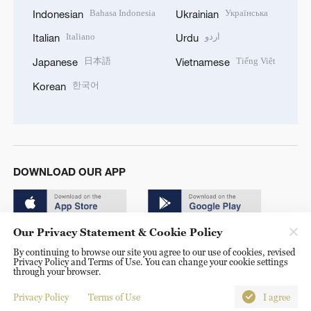
Bahasa Indonesia
Українська
Indonesian
Ukrainian
Italiano
اردو
Italian
Urdu
日本語
Tiếng Việt
Japanese
Vietnamese
한국어
Korean
DOWNLOAD OUR APP
Our Privacy Statement & Cookie Policy
By continuing to browse our site you agree to our use of cookies, revised
Privacy Policy and Terms of Use. You can change your cookie settings
through your browser.
© China Radio International.CRI. All Rights Reserved. 16A
Shijingshan Road, Beijing, China. 100040
Privacy Policy
Terms of Use
I agree