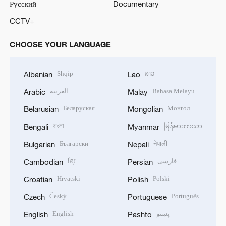
Русский
Documentary
CCTV+
CHOOSE YOUR LANGUAGE
Shqip
ລາວ
Albanian
Lao
العربية
Bahasa Melayu
Arabic
Malay
Беларуская
Монгол
Belarusian
Mongolian
বাংলা
မြန်မာဘာသာ
Bengali
Myanmar
Български
नेपाली
Bulgarian
Nepali
ខ្មែរ
فارسی
Cambodian
Persian
Hrvatski
Polski
Croatian
Polish
Český
Português
Czech
Portuguese
English
پښتو
English
Pashto