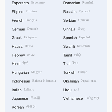
Esperanto
Română
Esperanto
Romanian
Filipino
Русский
Filipino
Russian
Français
Српски
French
Serbian
Deutsch
සිංහල
German
Sinhala
Ελληνικά
Español
Greek
Spanish
Hausa
Kiswahili
Hausa
Swahili
עברית
தமிழ்
Hebrew
Tamil
हिन्दी
ไทย
Hindi
Thai
Magyar
Türkçe
Hungarian
Turkish
Bahasa Indonesia
Українська
Indonesian
Ukrainian
Italiano
اردو
Italian
Urdu
日本語
Tiếng Việt
Japanese
Vietnamese
한국어
Korean