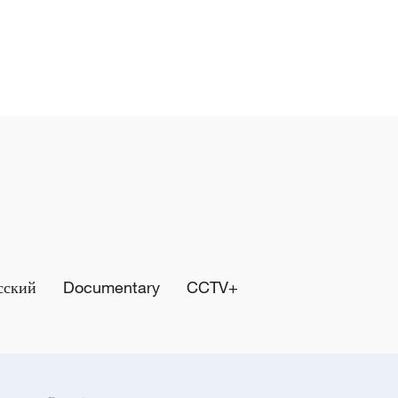
сский
Documentary
CCTV+