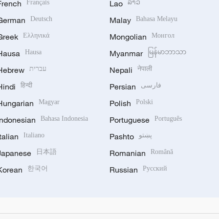
French
Français
Lao
ລາວ
German
Deutsch
Malay
Bahasa Melayu
Greek
Ελληνικά
Mongolian
Монгол
Hausa
Hausa
Myanmar
မြန်မာဘာသာ
Hebrew
עברית
Nepali
नेपाली
Hindi
हिन्दी
Persian
فارسی
Hungarian
Magyar
Polish
Polski
Indonesian
Bahasa Indonesia
Portuguese
Português
Italian
Italiano
Pashto
پښتو
Japanese
日本語
Romanian
Română
Korean
한국어
Russian
Русский