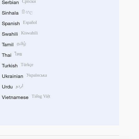
Serbian
Српски
Sinhala
සිංහල
Spanish
Español
Swahili
Kiswahili
Tamil
தமிழ்
Thai
ไทย
Turkish
Türkçe
Ukrainian
Українська
Urdu
اردو
Vietnamese
Tiếng Việt