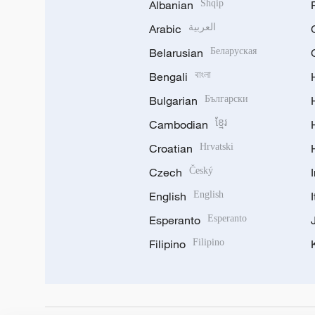
Albanian
Shqip
Arabic
العربية
Belarusian
Беларуская
Bengali
বাংলা
Bulgarian
Български
Cambodian
ខ្មែរ
Croatian
Hrvatski
Czech
Český
English
English
Esperanto
Esperanto
Filipino
Filipino