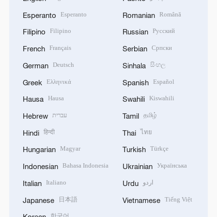
Esperanto
Română
Esperanto
Romanian
Filipino
Русский
Filipino
Russian
Français
Српски
French
Serbian
Deutsch
සිංහල
German
Sinhala
Ελληνικά
Español
Greek
Spanish
Hausa
Kiswahili
Hausa
Swahili
עברית
தமிழ்
Hebrew
Tamil
हिन्दी
ไทย
Hindi
Thai
Magyar
Türkçe
Hungarian
Turkish
Bahasa Indonesia
Українська
Indonesian
Ukrainian
Italiano
اردو
Italian
Urdu
日本語
Tiếng Việt
Japanese
Vietnamese
한국어
Korean