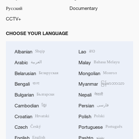
Русский
Documentary
CCTV+
CHOOSE YOUR LANGUAGE
Shqip
ລາວ
Albanian
Lao
العربية
Bahasa Melayu
Arabic
Malay
Беларуская
Монгол
Belarusian
Mongolian
বাংলা
မြန်မာဘာသာ
Bengali
Myanmar
Български
नेपाली
Bulgarian
Nepali
ខ្មែរ
فارسی
Cambodian
Persian
Hrvatski
Polski
Croatian
Polish
Český
Português
Czech
Portuguese
English
پښتو
English
Pashto